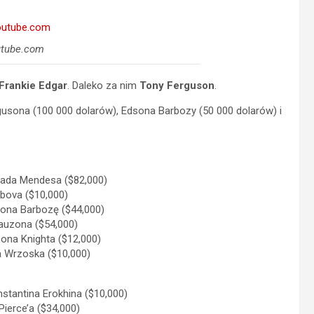
utube.com
Frankie Edgar
. Daleko za nim
Tony Ferguson
.
sona (100 000 dolarów), Edsona Barbozy (50 000 dolarów) i
hada Mendesa ($82,000)
obova ($10,000)
sona Barbozę ($44,000)
auzona ($54,000)
sona Knighta ($12,000)
a Wrzoska ($10,000)
stantina Erokhina ($10,000)
Pierce’a ($34,000)