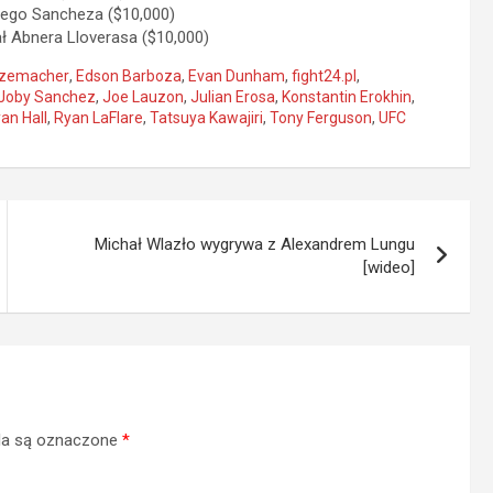
’ego Sancheza ($10,000)
ł Abnera Lloverasa ($10,000)
tzemacher
,
Edson Barboza
,
Evan Dunham
,
fight24.pl
,
Joby Sanchez
,
Joe Lauzon
,
Julian Erosa
,
Konstantin Erokhin
,
an Hall
,
Ryan LaFlare
,
Tatsuya Kawajiri
,
Tony Ferguson
,
UFC
Michał Wlazło wygrywa z Alexandrem Lungu
[wideo]
a są oznaczone
*