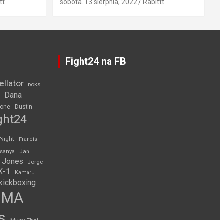
tt
sobota, 13 sierpnia, 2022
Rabittt
Fight24 na FB
ellator
boks
Dana
rone
Dustin
ght24
 Night
Francis
Jan
esanya
 Jones
Jorge
K-1
Kamaru
kickboxing
MMA
s