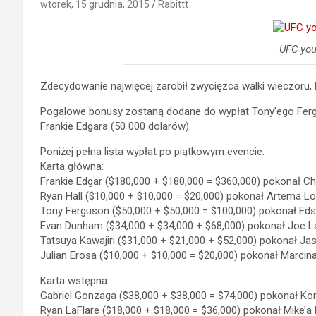
wtorek, 15 grudnia, 2015
Rabittt
UFC yo
Zdecydowanie najwięcej zarobił zwycięzca walki wieczoru,
Pogalowe bonusy zostaną dodane do wypłat Tony’ego Fergu
Frankie Edgara (50 000 dolarów).
Poniżej pełna lista wypłat po piątkowym evencie.
Karta główna:
Frankie Edgar ($180,000 + $180,000 = $360,000) pokonał C
Ryan Hall ($10,000 + $10,000 = $20,000) pokonał Artema L
Tony Ferguson ($50,000 + $50,000 = $100,000) pokonał Ed
Evan Dunham ($34,000 + $34,000 + $68,000) pokonał Joe L
Tatsuya Kawajiri ($31,000 + $21,000 + $52,000) pokonał Ja
Julian Erosa ($10,000 + $10,000 = $20,000) pokonał Marcin
Karta wstępna:
Gabriel Gonzaga ($38,000 + $38,000 = $74,000) pokonał Kon
Ryan LaFlare ($18,000 + $18,000 = $36,000) pokonał Mike’a 