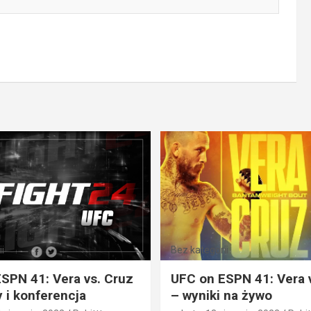
i
Bez kategorii
SPN 41: Vera vs. Cruz
UFC on ESPN 41: Vera 
 i konferencja
– wyniki na żywo