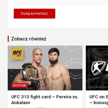
Zobacz również
ROZPISKI
Bez kategori
UFC 313 fight card – Pereira vs.
UFC on E
Ankalaev
– bonusy