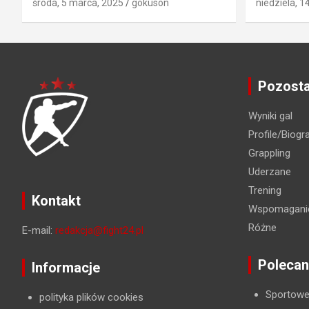
środa, 5 marca, 2025
gokuson
niedziela, 1
Pozosta
Wyniki gal
Profile/Biogra
Grappling
Uderzane
Trening
Kontakt
Wspomaganie
Różne
E-mail:
redakcja@fight24.pl
Polecan
Informacje
Sportowe
polityka plików cookies