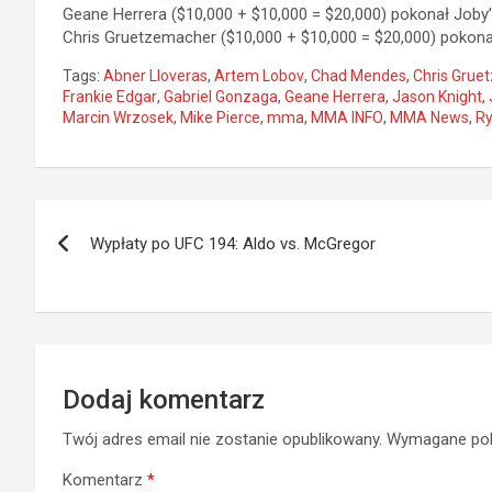
Geane Herrera ($10,000 + $10,000 = $20,000) pokonał Joby
Chris Gruetzemacher ($10,000 + $10,000 = $20,000) pokona
Tags:
Abner Lloveras
,
Artem Lobov
,
Chad Mendes
,
Chris Grue
Frankie Edgar
,
Gabriel Gonzaga
,
Geane Herrera
,
Jason Knight
,
Marcin Wrzosek
,
Mike Pierce
,
mma
,
MMA INFO
,
MMA News
,
Ry
Nawigacja
Wypłaty po UFC 194: Aldo vs. McGregor
wpisu
Dodaj komentarz
Twój adres email nie zostanie opublikowany.
Wymagane pol
Komentarz
*