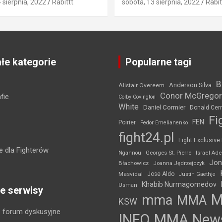
4 sierpnia, 2022
Rabittt
sobota, 13 sierpnia, 2022
Rabit
łe kategorie
Popularne tagi
B
Anderson Silva
Alistair Overeem
Conor McGregor
fie
Colby Covington
White
Daniel Cormier
Donald Cer
Fi
FEN
Poirier
Fedor Emelianenko
fight24.pl
Fight Exclusive
 dla Fighterów
Ngannou
Georges St. Pierre
Israel Ad
Jon
Błachowicz
Joanna Jędrzejczyk
Masvidal
Jose Aldo
Justin Gaethje
Khabib Nurmagomedov
Usman
e serwisy
mma
MMA
KSW
 forum dyskusyjne
INFO
MMA New