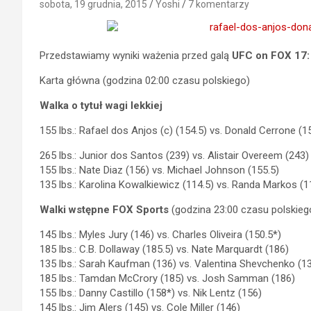
sobota, 19 grudnia, 2015
Yoshi
7 komentarzy
Przedstawiamy wyniki ważenia przed galą
UFC on FOX 17:
Karta główna (godzina 02:00 czasu polskiego)
Walka o tytuł wagi lekkiej
155 lbs.: Rafael dos Anjos (c) (154.5) vs. Donald Cerrone (1
265 lbs.: Junior dos Santos (239) vs. Alistair Overeem (243)
155 lbs.: Nate Diaz (156) vs. Michael Johnson (155.5)
135 lbs.: Karolina Kowalkiewicz (114.5) vs. Randa Markos (1
Walki wstępne FOX Sports
(godzina 23:00 czasu polskieg
145 lbs.: Myles Jury (146) vs. Charles Oliveira (150.5*)
185 lbs.: C.B. Dollaway (185.5) vs. Nate Marquardt (186)
135 lbs.: Sarah Kaufman (136) vs. Valentina Shevchenko (1
185 lbs.: Tamdan McCrory (185) vs. Josh Samman (186)
155 lbs.: Danny Castillo (158*) vs. Nik Lentz (156)
145 lbs.: Jim Alers (145) vs. Cole Miller (146)