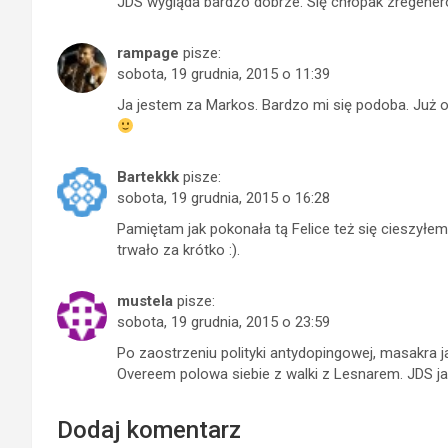
JDS wygląda bardzo dobrze. Się chłopak zregene
rampage
pisze:
sobota, 19 grudnia, 2015 o 11:39
Ja jestem za Markos. Bardzo mi się podoba. Już o
Bartekkk
pisze:
sobota, 19 grudnia, 2015 o 16:28
Pamiętam jak pokonała tą Felice też się cieszyłe
trwało za krótko :).
mustela
pisze:
sobota, 19 grudnia, 2015 o 23:59
Po zaostrzeniu polityki antydopingowej, masakra j
Overeem polowa siebie z walki z Lesnarem. JDS jak l
Dodaj komentarz