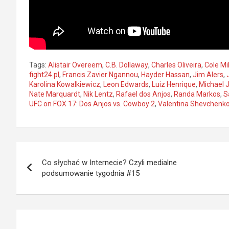
Tags:
Alistair Overeem
,
C.B. Dollaway
,
Charles Oliveira
,
Cole Mil
fight24.pl
,
Francis Zavier Ngannou
,
Hayder Hassan
,
Jim Alers
,
Karolina Kowalkiewicz
,
Leon Edwards
,
Luiz Henrique
,
Michael 
Nate Marquardt
,
Nik Lentz
,
Rafael dos Anjos
,
Randa Markos
,
S
UFC on FOX 17: Dos Anjos vs. Cowboy 2
,
Valentina Shevchenk
Nawigacja
Co słychać w Internecie? Czyli medialne
wpisu
podsumowanie tygodnia #15