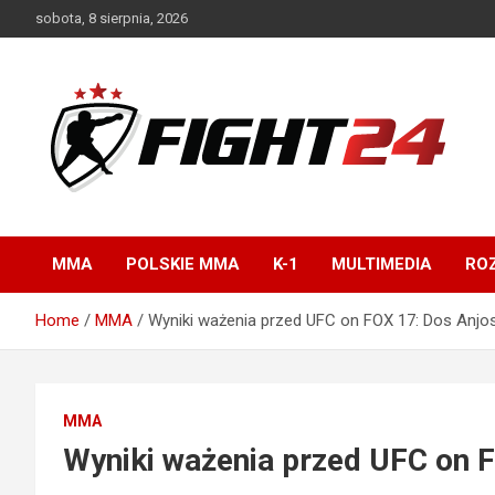
Skip
sobota, 8 sierpnia, 2026
to
content
Polski serwis informacyjny MMA i K-1
FIGHT24.PL – MMA i
K-1, UFC
MMA
POLSKIE MMA
K-1
MULTIMEDIA
ROZ
Home
MMA
Wyniki ważenia przed UFC on FOX 17: Dos Anjo
MMA
Wyniki ważenia przed UFC on 