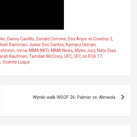
ler
,
Danny Castillo
,
Donald Cerrone
,
Dos Anjos vs Cowboy 2
,
Josh Samman
,
Junior Dos Santos
,
Kamaru Usman
,
Johnson
,
mma
,
MMA INFO
,
MMA News
,
Myles Jury
,
Nate Diaz
,
arah Kaufman
,
Tamdan McCrory
,
UFC
,
UFC on FOX 17
,
o
,
Vicente Luque
Wyniki walk WSOF 26: Palmer vs. Almeida