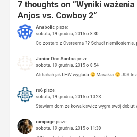
7 thoughts on “
Wyniki ważenia
Anjos vs. Cowboy 2
”
Anabolic
pisze:
sobota, 19 grudnia, 2015 o 8:30
Co zostało z Overeema ?? Schudł niemiłosiernie,
Junior Dos Santos
pisze:
sobota, 19 grudnia, 2015 o 8:54
Ali hahah jak LHW wyglada
Masakra
JDS tez
rs6
pisze:
sobota, 19 grudnia, 2015 o 10:23
Stawiam dom ze kowalkiewicz wygra swój debiut 
rampage
pisze:
sobota, 19 grudnia, 2015 o 11:38