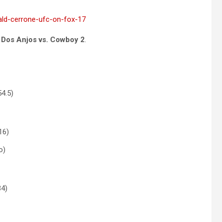
 Dos Anjos vs. Cowboy 2
.
54.5)
16)
o)
34)