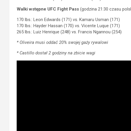
Walki wstępne UFC Fight Pass
(godzina 21:30 czasu pols
170 lbs.: Leon Edwards (171) vs. Kamaru Usman (171)
170 lbs.: Hayder Hassan (170) vs. Vicente Luque (171)
265 lbs.: Luiz Henrique (248) vs. Francis Ngannou (254)
* Oliveira musi oddać 20% swojej gaży rywalowi
* Castillo dostał 2 godziny na zbicie wagi