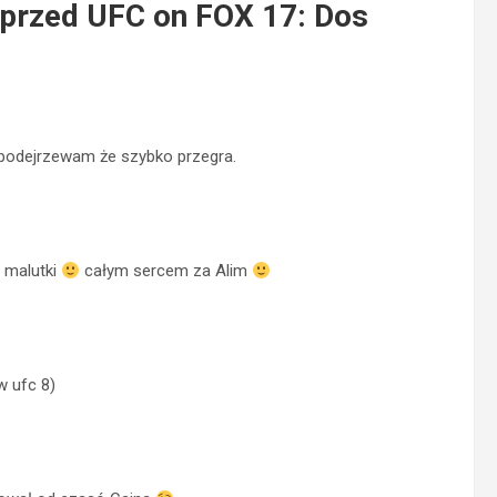
 przed UFC on FOX 17: Dos
 podejrzewam że szybko przegra.
 malutki
całym sercem za Alim
w ufc 8)