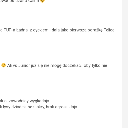
rował od czasó Caina
d TUF-a Ładna, z cyckiem i dała jako pierwsza porażkę Felice
m
Ali vs Junior już się nie mogę doczekać.. oby tylko nie
ak ci zawodnicy wygkadaja.
ysy dziadek, bez iskry, brak agresji. Jaja.