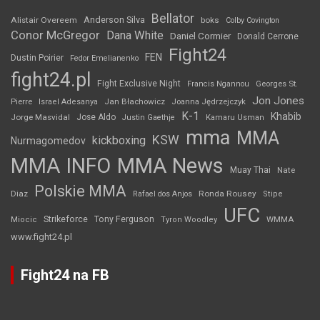
Bellator
Anderson Silva
Alistair Overeem
boks
Colby Covington
Conor McGregor
Dana White
Daniel Cormier
Donald Cerrone
Fight24
FEN
Dustin Poirier
Fedor Emelianenko
fight24.pl
Fight Exclusive Night
Francis Ngannou
Georges St.
Jon Jones
Jan Błachowicz
Pierre
Israel Adesanya
Joanna Jędrzejczyk
K-1
Khabib
Jorge Masvidal
Jose Aldo
Justin Gaethje
Kamaru Usman
mma
MMA
KSW
kickboxing
Nurmagomedov
MMA INFO
MMA News
Muay Thai
Nate
Polskie MMA
Diaz
Ronda Rousey
Rafael dos Anjos
Stipe
UFC
Strikeforce
Tony Ferguson
WMMA
Miocic
Tyron Woodley
www.fight24.pl
Fight24 na FB