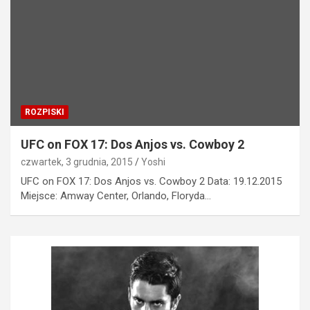
ROZPISKI
UFC on FOX 17: Dos Anjos vs. Cowboy 2
czwartek, 3 grudnia, 2015
Yoshi
UFC on FOX 17: Dos Anjos vs. Cowboy 2 Data: 19.12.2015
Miejsce: Amway Center, Orlando, Floryda…