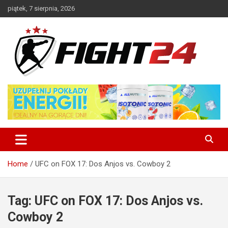
Skip
piątek, 7 sierpnia, 2026
to
content
Polski serwis informacyjny MMA i K-1
FIGHT24.PL – MMA i K-1, UFC
Home
UFC on FOX 17: Dos Anjos vs. Cowboy 2
Tag:
UFC on FOX 17: Dos Anjos vs.
Cowboy 2