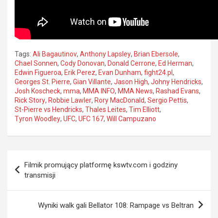
Tags:
Ali Bagautinov
,
Anthony Lapsley
,
Brian Ebersole
,
Chael Sonnen
,
Cody Donovan
,
Donald Cerrone
,
Ed Herman
,
Edwin Figueroa
,
Erik Perez
,
Evan Dunham
,
fight24.pl
,
Georges St. Pierre
,
Gian Villante
,
Jason High
,
Johny Hendricks
,
Josh Koscheck
,
mma
,
MMA INFO
,
MMA News
,
Rashad Evans
,
Rick Story
,
Robbie Lawler
,
Rory MacDonald
,
Sergio Pettis
,
St-Pierre vs Hendricks
,
Thales Leites
,
Tim Elliott
,
Tyron Woodley
,
UFC
,
UFC 167
,
Will Campuzano
Nawigacja
Filmik promujący platformę kswtv.com i godziny
wpisu
transmisji
Wyniki walk gali Bellator 108: Rampage vs Beltran