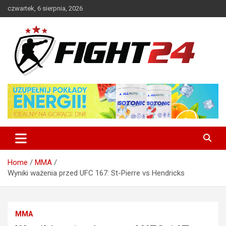
Skip
czwartek, 6 sierpnia, 2026
to
content
Polski serwis informacyjny MMA i K-1
FIGHT24.PL – MMA i K-1, UFC
Home
MMA
Wyniki ważenia przed UFC 167: St-Pierre vs Hendricks
MMA