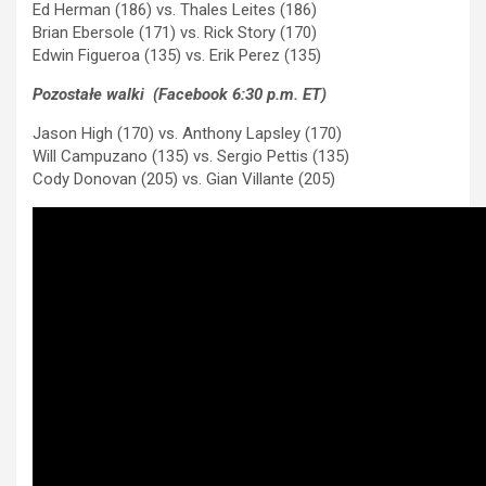
Ed Herman (186) vs. Thales Leites (186)
Brian Ebersole (171) vs. Rick Story (170)
Edwin Figueroa (135) vs. Erik Perez (135)
Pozostałe walki (Facebook 6:30 p.m. ET)
Jason High (170) vs. Anthony Lapsley (170)
Will Campuzano (135) vs. Sergio Pettis (135)
Cody Donovan (205) vs. Gian Villante (205)