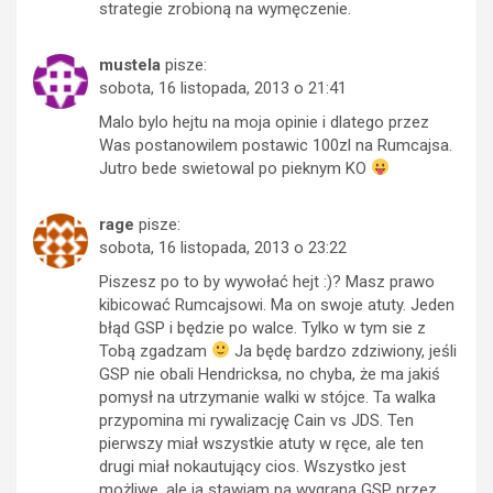
strategie zrobioną na wymęczenie.
mustela
pisze:
sobota, 16 listopada, 2013 o 21:41
Malo bylo hejtu na moja opinie i dlatego przez
Was postanowilem postawic 100zl na Rumcajsa.
Jutro bede swietowal po pieknym KO
rage
pisze:
sobota, 16 listopada, 2013 o 23:22
Piszesz po to by wywołać hejt :)? Masz prawo
kibicować Rumcajsowi. Ma on swoje atuty. Jeden
błąd GSP i będzie po walce. Tylko w tym sie z
Tobą zgadzam
Ja będę bardzo zdziwiony, jeśli
GSP nie obali Hendricksa, no chyba, że ma jakiś
pomysł na utrzymanie walki w stójce. Ta walka
przypomina mi rywalizację Cain vs JDS. Ten
pierwszy miał wszystkie atuty w ręce, ale ten
drugi miał nokautujący cios. Wszystko jest
możliwe, ale ja stawiam na wygraną GSP przez