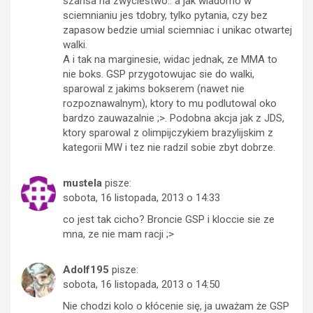
szansa na zwyciestwo.. a jak wiadomo w
sciemnianiu jes tdobry, tylko pytania, czy bez
zapasow bedzie umial sciemniac i unikac otwartej
walki.
A i tak na marginesie, widac jednak, ze MMA to
nie boks. GSP przygotowujac sie do walki,
sparowal z jakims bokserem (nawet nie
rozpoznawalnym), ktory to mu podlutowal oko
bardzo zauwazalnie ;>. Podobna akcja jak z JDS,
ktory sparowal z olimpijczykiem brazylijskim z
kategorii MW i tez nie radzil sobie zbyt dobrze.
mustela
pisze:
sobota, 16 listopada, 2013 o 14:33
co jest tak cicho? Broncie GSP i kloccie sie ze
mna, ze nie mam racji ;>
Adolf195
pisze:
sobota, 16 listopada, 2013 o 14:50
Nie chodzi kolo o kłócenie się, ja uważam że GSP