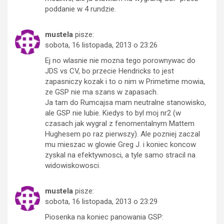
poddanie w 4 rundzie.
mustela
pisze:
sobota, 16 listopada, 2013 o 23:26
Ej no wlasnie nie mozna tego porownywac do
JDS vs CV, bo przecie Hendricks to jest
zapasniczy kozak i to o nim w Primetime mowia,
ze GSP nie ma szans w zapasach.
Ja tam do Rumcajsa mam neutralne stanowisko,
ale GSP nie lubie. Kiedys to byl moj nr2 (w
czasach jak wygral z fenomentalnym Mattem
Hughesem po raz pierwszy). Ale pozniej zaczal
mu mieszac w glowie Greg J. i koniec koncow
zyskal na efektywnosci, a tyle samo stracil na
widowiskowosci.
mustela
pisze:
sobota, 16 listopada, 2013 o 23:29
Piosenka na koniec panowania GSP: