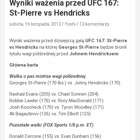
Wyniki ważenia przed UFC 167:
St-Pierre vs Hendricks
sobota, 16 listopada, 2013
Yoshi
12 komentarzy
Wyniki ważenia przed dzisiejszą galą
UFC 167: St-Pierre
vs Hendricks
na której
Georges St-Pierre
będzie bronił
tytułu wagi półśredniej przed
Johnem Hendricksem
.
Główna karta
Walka o pas mistrza wagi półśredniej
Georges St-Pierre (170 lbs.) vs. Johny Hendricks (170)
Rashad Evans (205) vs. Chael Sonnen (204)
Robbie Lawler (170) vs. Rory MacDonald (171)
Josh Koscheck (170) vs. Tyron Woodley (171)
Ali Bagautinov (126) vs. Tim Elliott (125)
Pozostałe walki (FOX Sports 1/8 p.m. ET)
Donald Cerrone (155) vs. Evan Dunham (156)