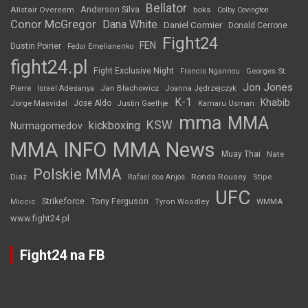
Bellator
Anderson Silva
Alistair Overeem
boks
Colby Covington
Conor McGregor
Dana White
Daniel Cormier
Donald Cerrone
Fight24
FEN
Dustin Poirier
Fedor Emelianenko
fight24.pl
Fight Exclusive Night
Francis Ngannou
Georges St.
Jon Jones
Jan Błachowicz
Pierre
Israel Adesanya
Joanna Jędrzejczyk
K-1
Khabib
Jorge Masvidal
Jose Aldo
Justin Gaethje
Kamaru Usman
mma
MMA
KSW
kickboxing
Nurmagomedov
MMA INFO
MMA News
Muay Thai
Nate
Polskie MMA
Diaz
Ronda Rousey
Rafael dos Anjos
Stipe
UFC
Strikeforce
Tony Ferguson
WMMA
Miocic
Tyron Woodley
www.fight24.pl
Fight24 na FB