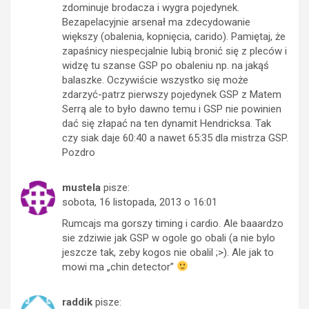
zdominuje brodacza i wygra pojedynek.
Bezapelacyjnie arsenał ma zdecydowanie
większy (obalenia, kopnięcia, carido). Pamiętaj, że
zapaśnicy niespecjalnie lubią bronić się z pleców i
widzę tu szanse GSP po obaleniu np. na jakąś
balaszke. Oczywiście wszystko się może
zdarzyć-patrz pierwszy pojedynek GSP z Matem
Serrą ale to było dawno temu i GSP nie powinien
dać się złapać na ten dynamit Hendricksa. Tak
czy siak daje 60:40 a nawet 65:35 dla mistrza GSP.
Pozdro
mustela
pisze:
sobota, 16 listopada, 2013 o 16:01
Rumcajs ma gorszy timing i cardio. Ale baaardzo
sie zdziwie jak GSP w ogole go obali (a nie bylo
jeszcze tak, zeby kogos nie obalil ;>). Ale jak to
mowi ma „chin detector”
raddik
pisze: