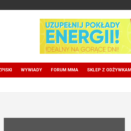
PISKI
WYWIADY
FORUM MMA
SKLEP Z ODŻYWKAM