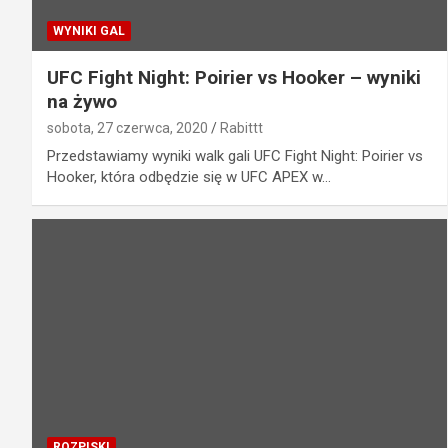
WYNIKI GAL
UFC Fight Night: Poirier vs Hooker – wyniki
na żywo
sobota, 27 czerwca, 2020
Rabittt
Przedstawiamy wyniki walk gali UFC Fight Night: Poirier vs
Hooker, która odbędzie się w UFC APEX w…
ROZPISKI