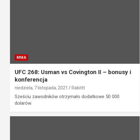
MMA
UFC 268: Usman vs Covington II – bonusy i
konferencja
niedziela, 7 listopada, 2021
Rabittt
Sześciu zawodników otrzymało dodatkowe 50 000
dolarów.