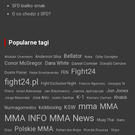
SFD białko smak
O co chodzi z SFD?
Popularne tagi
Bellator
Anderson Silva
Alistair Overeem
boks
Colby Covington
Conor McGregor
Dana White
Daniel Cormier
Donald Cerrone
Fight24
FEN
Dustin Poirier
Fedor Emelianenko
fight24.pl
Fight Exclusive Night
Francis Ngannou
Georges St.
Jon Jones
Jan Błachowicz
Pierre
Israel Adesanya
Joanna Jędrzejczyk
K-1
Khabib
Jorge Masvidal
Jose Aldo
Justin Gaethje
Kamaru Usman
mma
MMA
KSW
kickboxing
Nurmagomedov
MMA INFO
MMA News
Muay Thai
Nate
Polskie MMA
Diaz
Ronda Rousey
Rafael dos Anjos
Stipe