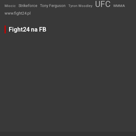
UFC
Strikeforce
Tony Ferguson
WMMA
Miocic
Tyron Woodley
www.fight24.pl
Fight24 na FB