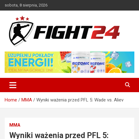
Skip
sobota, 8 sierpnia, 2026
to
content
Polski serwis informacyjny MMA i K-1
FIGHT24.PL – MMA i K-1, UFC
Home
MMA
Wyniki ważenia przed PFL 5: Wade vs. Aliev
MMA
Wyniki ważenia przed PFL 5: