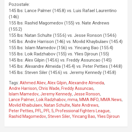
Pozostałe:
145 lbs: Lance Palmer (145.8) vs. Luis Rafael Laurentino
(146)
155 lbs: Rashid Magomedov (155) vs. Nate Andrews
(155.2)
155 lbs: Natan Schulte (155.6) vs. Jesse Ronson (154.6)
145 lbs: Andre Harrison (146) vs. Movlid Khaybulaev (145.4)
155 lbs: Islam Mamedov (156) vs. Yincang Bao (155.4)
155 lbs: Loik Radzhabov (155) vs. Ylies Djiroun (155)
145 lbs: Alex Gilpin (145.6) vs. Freddy Assuncao (145)
145 lbs: Alexandre Almeida (145.4) vs. Peter Petties (144.8)
145 lbs: Steven Siler (145.6) vs. Jeremy Kennedy (145.8)
Tags:
Akhmed Aliev
,
Alex Gilpin
,
Alexandre Almeida
,
Andre Harrison
,
Chris Wade
,
Freddy Assuncao
,
Islam Mamedov
,
Jeremy Kennedy
,
Jesse Ronson
,
Lance Palmer
,
Loik Radzhabov
,
mma
,
MMA INFO
,
MMA News
,
Movlid Khaibulaev
,
Natan Schulte
,
Nate Andrews
,
Peter Petties
,
PFL
,
PFL 5
,
Professional Fighters League
,
Rashid Magomedov
,
Steven Siler
,
Yincang Bao
,
Ylies Djiroun