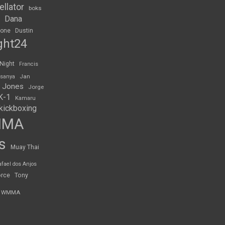
ellator
boks
Dana
rone
Dustin
ght24
 Night
Francis
Jan
esanya
 Jones
Jorge
K-1
Kamaru
kickboxing
MMA
s
Muay Thai
afael dos Anjos
orce
Tony
WMMA