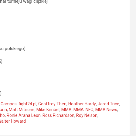
ał turnieju wagi ciężkiej
u polskiego):
5)
)
k Campos
,
fight24.pl
,
Geoffrey Then
,
Heather Hardy
,
Jarod Trice
,
urin
,
Matt Mitrione
,
Mike Kimbel
,
MMA
,
MMA INFO
,
MMA News
,
lho
,
Ronie Arana Leon
,
Ross Richardson
,
Roy Nelson
,
alter Howard