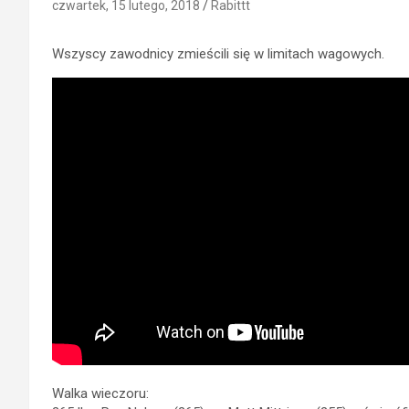
czwartek, 15 lutego, 2018
Rabittt
Wszyscy zawodnicy zmieścili się w limitach wagowych.
Walka wieczoru: