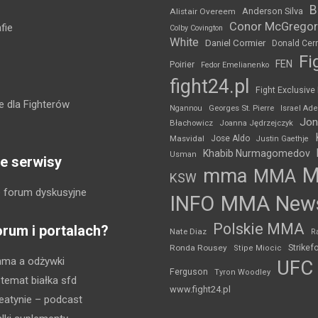
B
Anderson Silva
Alistair Overeem
Conor McGregor
fie
Colby Covington
White
Daniel Cormier
Donald Cer
Fi
FEN
Poirier
Fedor Emelianenko
fight24.pl
Fight Exclusive
 dla Fighterów
Ngannou
Georges St. Pierre
Israel Ad
Jon
Błachowicz
Joanna Jędrzejczyk
Masvidal
Jose Aldo
Justin Gaethje
Khabib Nurmagomedov
Usman
e serwisy
mma
MMA
KSW
 forum dyskusyjne
INFO
MMA New
Polskie MMA
orum i portalach?
Nate Diaz
R
Strikef
Ronda Rousey
Stipe Miocic
mma a odżywki
UFC
Ferguson
Tyron Woodley
 temat białka sfd
www.fight24.pl
eatynie
– podcast