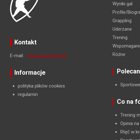
Wyniki gal
Profile/Biogra
Grappling
Uderzane
Trening
Kontakt
Wspomaganie
Różne
E-mail:
redakcja@fight24.pl
Polecan
Informacje
Sportowe
polityka plików cookies
regulamin
Co na f
Trening 
Opinia na
Rtęć w kr