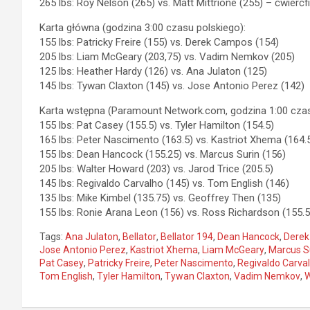
265 lbs: Roy Nelson (265) vs. Matt Mittrione (255) – ćwierćfin
Karta główna (godzina 3:00 czasu polskiego):
155 lbs: Patricky Freire (155) vs. Derek Campos (154)
205 lbs: Liam McGeary (203,75) vs. Vadim Nemkov (205)
125 lbs: Heather Hardy (126) vs. Ana Julaton (125)
145 lbs: Tywan Claxton (145) vs. Jose Antonio Perez (142)
Karta wstępna (Paramount Network.com, godzina 1:00 czas
155 lbs: Pat Casey (155.5) vs. Tyler Hamilton (154.5)
165 lbs: Peter Nascimento (163.5) vs. Kastriot Xhema (164.
155 lbs: Dean Hancock (155.25) vs. Marcus Surin (156)
205 lbs: Walter Howard (203) vs. Jarod Trice (205.5)
145 lbs: Regivaldo Carvalho (145) vs. Tom English (146)
135 lbs: Mike Kimbel (135.75) vs. Geoffrey Then (135)
155 lbs: Ronie Arana Leon (156) vs. Ross Richardson (155.5
Tags:
Ana Julaton
,
Bellator
,
Bellator 194
,
Dean Hancock
,
Dere
Jose Antonio Perez
,
Kastriot Xhema
,
Liam McGeary
,
Marcus S
Pat Casey
,
Patricky Freire
,
Peter Nascimento
,
Regivaldo Carva
Tom English
,
Tyler Hamilton
,
Tywan Claxton
,
Vadim Nemkov
,
W