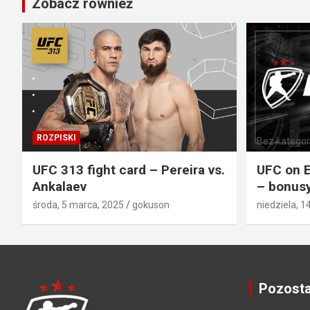
Zobacz również
ROZPISKI
Bez kategori
UFC 313 fight card – Pereira vs.
UFC on E
Ankalaev
– bonusy
środa, 5 marca, 2025
gokuson
niedziela, 1
Pozosta