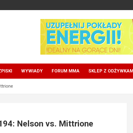
PISKI
WYWIADY
FORUM MMA
SKLEP Z ODŻYWKAM
ttrione
194: Nelson vs. Mittrione