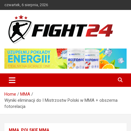
Skip
czwartek, 6 sierpnia, 2026
to
content
Polski serwis informacyjny MMA i K-1
FIGHT24.PL – MMA i K-1, UFC
Home
MMA
Wyniki eliminacji do I Mistrzostw Polski w MMA + obszerna
fotorelacja
MMA
POLSKIE MMA