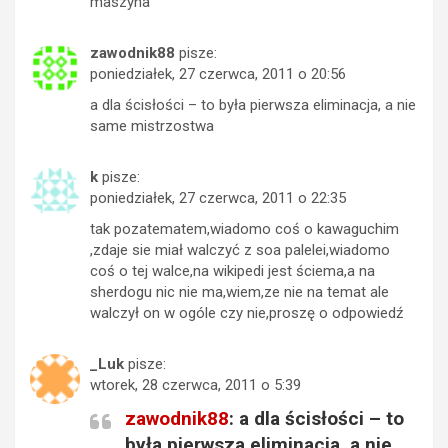
maszyna
zawodnik88
pisze:
poniedziałek, 27 czerwca, 2011 o 20:56
a dla ścisłości – to była pierwsza eliminacja, a nie
same mistrzostwa
k
pisze:
poniedziałek, 27 czerwca, 2011 o 22:35
tak pozatematem,wiadomo coś o kawaguchim
,zdaje sie miał walczyć z soa palelei,wiadomo
coś o tej walce,na wikipedi jest ściema,a na
sherdogu nic nie ma,wiem,ze nie na temat ale
walczył on w ogóle czy nie,proszę o odpowiedź
_Luk
pisze:
wtorek, 28 czerwca, 2011 o 5:39
zawodnik88
: a dla ścisłości – to
była pierwsza eliminacja, a nie