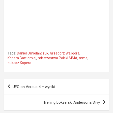
Tags:
Daniel Omielańczuk
,
Grzegorz Waligóra
,
Kopera Bartłomiej
,
mistrzostwa Polski MMA
,
mma
,
Łukasz Kopera
Nawigacja
UFC on Versus 4 – wyniki
wpisu
Trening bokserski Andersona Silvy.