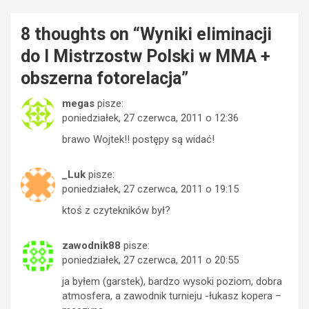
8 thoughts on “
Wyniki eliminacji
do I Mistrzostw Polski w MMA +
obszerna fotorelacja
”
megas
pisze:
poniedziałek, 27 czerwca, 2011 o 12:36
brawo Wojtek!! postępy są widać!
_Luk
pisze:
poniedziałek, 27 czerwca, 2011 o 19:15
ktoś z czytekników był?
zawodnik88
pisze:
poniedziałek, 27 czerwca, 2011 o 20:55
ja byłem (garstek), bardzo wysoki poziom, dobra
atmosfera, a zawodnik turnieju -łukasz kopera –