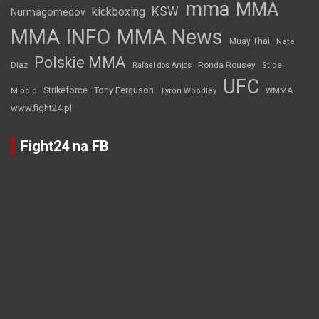
mma
MMA
KSW
kickboxing
Nurmagomedov
MMA INFO
MMA News
Muay Thai
Nate
Polskie MMA
Diaz
Ronda Rousey
Rafael dos Anjos
Stipe
UFC
Strikeforce
Tony Ferguson
WMMA
Miocic
Tyron Woodley
www.fight24.pl
Fight24 na FB