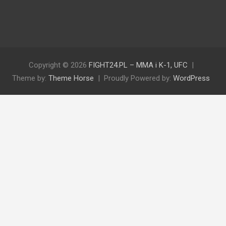
Copyright © 2026
FIGHT24.PL – MMA i K-1, UFC
Theme by:
Theme Horse
Proudly Powered by:
WordPress