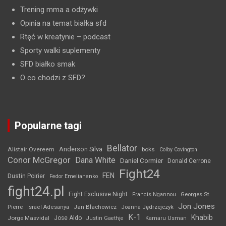
Trening mma a odżywki
Opinia na temat białka sfd
Rtęć w kreatynie
– podcast
Sporty walki suplementy
SFD białko smak
O co chodzi z SFD?
Popularne tagi
Bellator
Anderson Silva
Alistair Overeem
boks
Colby Covington
Conor McGregor
Dana White
Daniel Cormier
Donald Cerrone
Fight24
FEN
Dustin Poirier
Fedor Emelianenko
fight24.pl
Fight Exclusive Night
Francis Ngannou
Georges St.
Jon Jones
Jan Błachowicz
Pierre
Israel Adesanya
Joanna Jędrzejczyk
K-1
Khabib
Jorge Masvidal
Jose Aldo
Justin Gaethje
Kamaru Usman