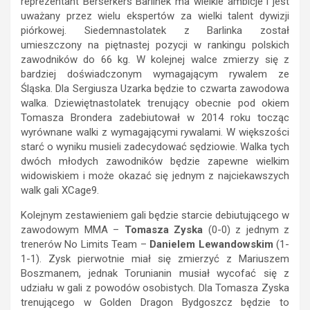
reprezentant Berserkers Barlinek ma wielkie ambicje i jest
uważany przez wielu ekspertów za wielki talent dywizji
piórkowej. Siedemnastolatek z Barlinka został
umieszczony na piętnastej pozycji w rankingu polskich
zawodników do 66 kg. W kolejnej walce zmierzy się z
bardziej doświadczonym wymagającym rywalem ze
Śląska. Dla Sergiusza Uzarka będzie to czwarta zawodowa
walka. Dziewiętnastolatek trenujący obecnie pod okiem
Tomasza Brondera zadebiutował w 2014 roku tocząc
wyrównane walki z wymagającymi rywalami. W większości
starć o wyniku musieli zadecydować sędziowie. Walka tych
dwóch młodych zawodników będzie zapewne wielkim
widowiskiem i może okazać się jednym z najciekawszych
walk gali XCage9.
Kolejnym zestawieniem gali będzie starcie debiutującego w
zawodowym MMA –
Tomasza Zyska
(0-0) z jednym z
trenerów No Limits Team –
Danielem Lewandowskim
(1-
1-1). Zysk pierwotnie miał się zmierzyć z Mariuszem
Boszmanem, jednak Torunianin musiał wycofać się z
udziału w gali z powodów osobistych. Dla Tomasza Zyska
trenującego w Golden Dragon Bydgoszcz będzie to