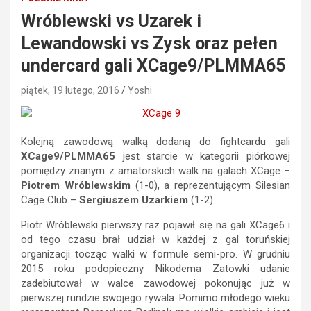
Wróblewski vs Uzarek i
Lewandowski vs Zysk oraz pełen
undercard gali XCage9/PLMMA65
piątek, 19 lutego, 2016
Yoshi
Kolejną zawodową walką dodaną do fightcardu gali
XCage9/PLMMA65
jest starcie w kategorii piórkowej
pomiędzy znanym z amatorskich walk na galach XCage –
Piotrem Wróblewskim
(1-0), a reprezentującym Silesian
Cage Club –
Sergiuszem Uzarkiem
(1-2).
Piotr Wróblewski pierwszy raz pojawił się na gali XCage6 i
od tego czasu brał udział w każdej z gal toruńskiej
organizacji tocząc walki w formule semi-pro. W grudniu
2015 roku podopieczny Nikodema Zatowki udanie
zadebiutował w walce zawodowej pokonując już w
pierwszej rundzie swojego rywala. Pomimo młodego wieku