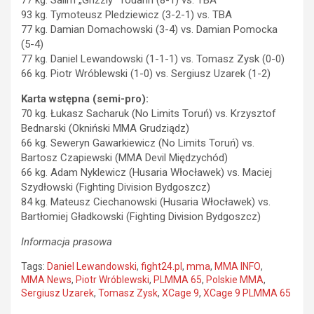
93 kg. Tymoteusz Pledziewicz (3-2-1) vs. TBA
77 kg. Damian Domachowski (3-4) vs. Damian Pomocka
(5-4)
77 kg. Daniel Lewandowski (1-1-1) vs. Tomasz Zysk (0-0)
66 kg. Piotr Wróblewski (1-0) vs. Sergiusz Uzarek (1-2)
Karta wstępna (semi-pro):
70 kg. Łukasz Sacharuk (No Limits Toruń) vs. Krzysztof
Bednarski (Okniński MMA Grudziądz)
66 kg. Seweryn Gawarkiewicz (No Limits Toruń) vs.
Bartosz Czapiewski (MMA Devil Międzychód)
66 kg. Adam Nyklewicz (Husaria Włocławek) vs. Maciej
Szydłowski (Fighting Division Bydgoszcz)
84 kg. Mateusz Ciechanowski (Husaria Włocławek) vs.
Bartłomiej Gładkowski (Fighting Division Bydgoszcz)
Informacja prasowa
Tags:
Daniel Lewandowski
,
fight24.pl
,
mma
,
MMA INFO
,
MMA News
,
Piotr Wróblewski
,
PLMMA 65
,
Polskie MMA
,
Sergiusz Uzarek
,
Tomasz Zysk
,
XCage 9
,
XCage 9 PLMMA 65