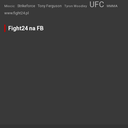
UFC
Strikeforce
Tony Ferguson
WMMA
Miocic
Tyron Woodley
www.fight24.pl
Fight24 na FB