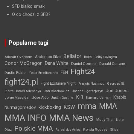
SFD białko smak
O co chodzi z SFD?
Popularne tagi
Bellator
Anderson Silva
Alistair Overeem
boks
Colby Covington
Conor McGregor
Dana White
Daniel Cormier
Donald Cerrone
Fight24
FEN
Dustin Poirier
Fedor Emelianenko
fight24.pl
Fight Exclusive Night
Francis Ngannou
Georges St.
Jon Jones
Jan Błachowicz
Pierre
Israel Adesanya
Joanna Jędrzejczyk
K-1
Khabib
Jorge Masvidal
Jose Aldo
Justin Gaethje
Kamaru Usman
mma
MMA
KSW
kickboxing
Nurmagomedov
MMA INFO
MMA News
Muay Thai
Nate
Polskie MMA
Diaz
Ronda Rousey
Rafael dos Anjos
Stipe