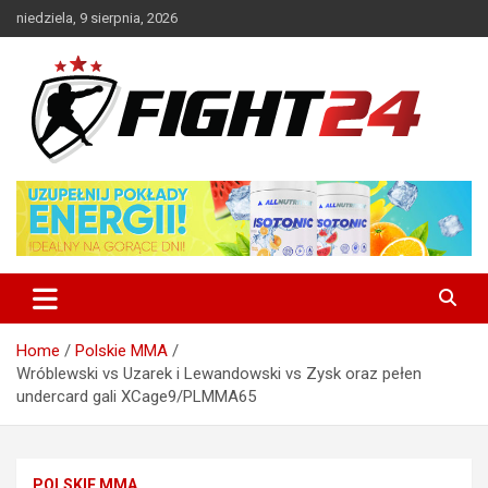
Skip
niedziela, 9 sierpnia, 2026
to
content
Polski serwis informacyjny MMA i K-1
FIGHT24.PL – MMA i K-1, UFC
Home
Polskie MMA
Wróblewski vs Uzarek i Lewandowski vs Zysk oraz pełen
undercard gali XCage9/PLMMA65
POLSKIE MMA