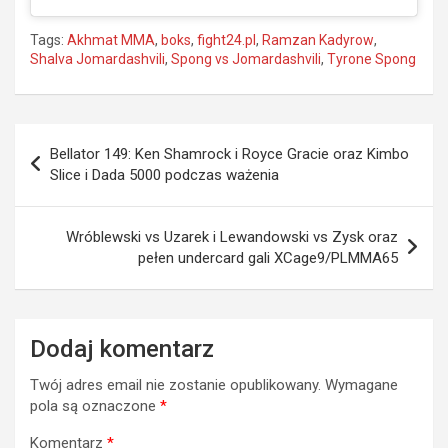
Tags:
Akhmat MMA
,
boks
,
fight24.pl
,
Ramzan Kadyrow
,
Shalva Jomardashvili
,
Spong vs Jomardashvili
,
Tyrone Spong
Nawigacja
Bellator 149: Ken Shamrock i Royce Gracie oraz Kimbo
wpisu
Slice i Dada 5000 podczas ważenia
Wróblewski vs Uzarek i Lewandowski vs Zysk oraz
pełen undercard gali XCage9/PLMMA65
Dodaj komentarz
Twój adres email nie zostanie opublikowany.
Wymagane
pola są oznaczone
*
Komentarz
*