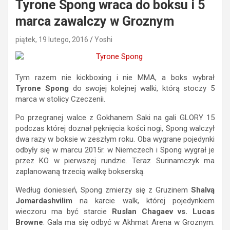
Tyrone Spong wraca do boksu i 5
marca zawalczy w Groznym
piątek, 19 lutego, 2016
Yoshi
Tym razem nie kickboxing i nie MMA, a boks wybrał
Tyrone Spong
do swojej kolejnej walki, którą stoczy 5
marca w stolicy Czeczenii.
Po przegranej walce z Gokhanem Saki na gali GLORY 15
podczas której doznał pęknięcia kości nogi, Spong walczył
dwa razy w boksie w zeszłym roku. Oba wygrane pojedynki
odbyły się w marcu 2015r. w Niemczech i Spong wygrał je
przez KO w pierwszej rundzie. Teraz Surinamczyk ma
zaplanowaną trzecią walkę bokserską.
Według doniesień, Spong zmierzy się z Gruzinem
Shalvą
Jomardashvilim
na karcie walk, której pojedynkiem
wieczoru ma być starcie
Ruslan Chagaev vs. Lucas
Browne
. Gala ma się odbyć w Akhmat Arena w Groznym.