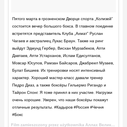
Пятого марта в грозненском Дворце спорта „Колизей”
состоится вечер большого бокса. В главном поединке
встретятся представитель Клуба „Ахмат” Руслан
Чагаев и австралиец Лукас Браун. Также на ринг
выйдут Эдмунд Гербер, Висхан Мурзабеков, Апти
Давтаев, Апти Устарханов, Ислам Едисултанов,
Мовсар Юсупов, Рамзан Байсаров, Джабреил Музаев,
Булат Бишиев. Их тренировки носят интенсивный
характер. Хороший мастер-класс давали тренер
Педро Диаз, а также боксёры Гильермо Ригандо и
Тайрон Спонг. Я тоже принял в них участие. Нагрузки
очень хорошие. Уверен, что наши боксёры покажут
отличные результаты. #Кадыров #Россия #Чечня
#Бокс
Film zamieszczony przez użytkownika Аллах Велик!!! (@kadyrov_95)