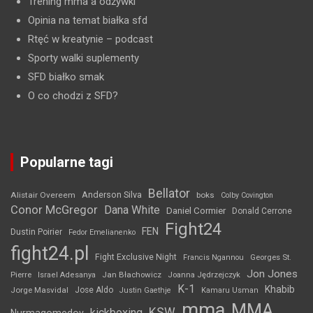
Trening mma a odżywki
Opinia na temat białka sfd
Rtęć w kreatynie
– podcast
Sporty walki suplementy
SFD białko smak
O co chodzi z SFD?
Popularne tagi
Bellator
Anderson Silva
Alistair Overeem
boks
Colby Covington
Conor McGregor
Dana White
Daniel Cormier
Donald Cerrone
Fight24
FEN
Dustin Poirier
Fedor Emelianenko
fight24.pl
Fight Exclusive Night
Francis Ngannou
Georges St.
Jon Jones
Jan Błachowicz
Pierre
Israel Adesanya
Joanna Jędrzejczyk
K-1
Khabib
Jorge Masvidal
Jose Aldo
Justin Gaethje
Kamaru Usman
mma
MMA
KSW
kickboxing