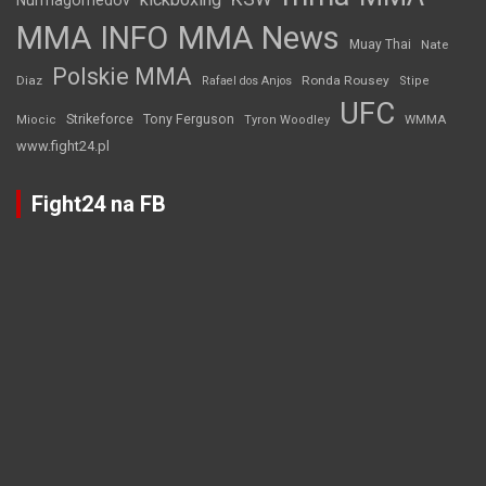
Nurmagomedov
MMA INFO
MMA News
Muay Thai
Nate
Polskie MMA
Diaz
Ronda Rousey
Rafael dos Anjos
Stipe
UFC
Strikeforce
Tony Ferguson
WMMA
Miocic
Tyron Woodley
www.fight24.pl
Fight24 na FB