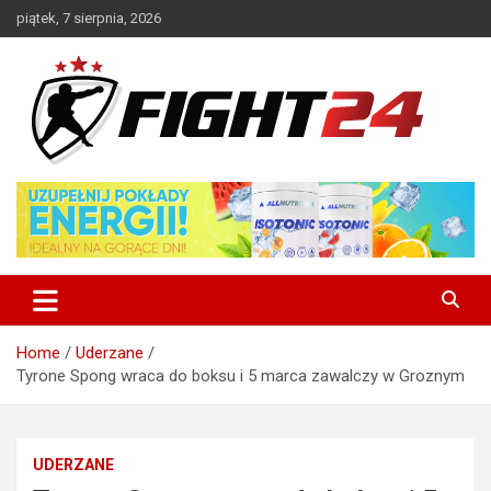
Skip
piątek, 7 sierpnia, 2026
to
content
Polski serwis informacyjny MMA i K-1
FIGHT24.PL – MMA i K-1, UFC
Home
Uderzane
Tyrone Spong wraca do boksu i 5 marca zawalczy w Groznym
UDERZANE