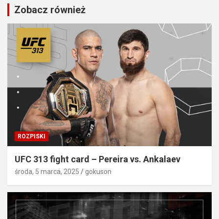
Zobacz również
ROZPISKI
UFC 313 fight card – Pereira vs. Ankalaev
środa, 5 marca, 2025
gokuson