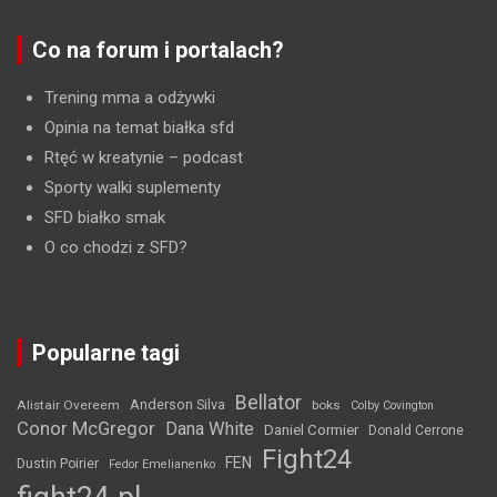
Co na forum i portalach?
Trening mma a odżywki
Opinia na temat białka sfd
Rtęć w kreatynie
– podcast
Sporty walki suplementy
SFD białko smak
O co chodzi z SFD?
Popularne tagi
Bellator
Anderson Silva
Alistair Overeem
boks
Colby Covington
Conor McGregor
Dana White
Daniel Cormier
Donald Cerrone
Fight24
FEN
Dustin Poirier
Fedor Emelianenko