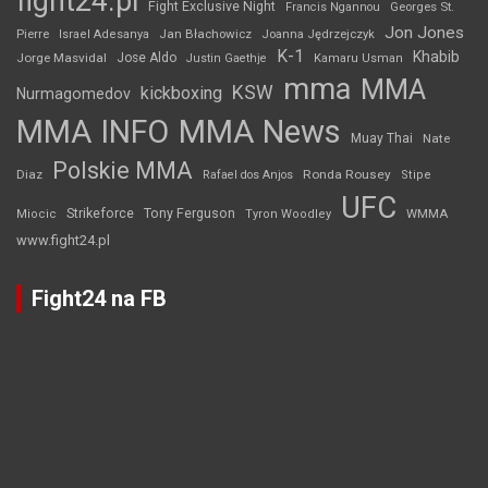
fight24.pl
Fight Exclusive Night
Francis Ngannou
Georges St.
Jon Jones
Jan Błachowicz
Pierre
Israel Adesanya
Joanna Jędrzejczyk
K-1
Khabib
Jorge Masvidal
Jose Aldo
Justin Gaethje
Kamaru Usman
mma
MMA
KSW
kickboxing
Nurmagomedov
MMA INFO
MMA News
Muay Thai
Nate
Polskie MMA
Diaz
Ronda Rousey
Rafael dos Anjos
Stipe
UFC
Strikeforce
Tony Ferguson
WMMA
Miocic
Tyron Woodley
www.fight24.pl
Fight24 na FB