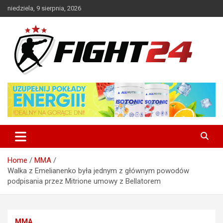
Skip
niedziela, 9 sierpnia, 2026
to
content
Polski serwis informacyjny MMA i K-1
FIGHT24.PL – MMA i K-1, UFC
Home
MMA
Walka z Emelianenko była jednym z głównym powodów
podpisania przez Mitrione umowy z Bellatorem
MMA