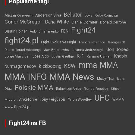
Popularne tagi
Bellator
Anderson Silva
Alistair Overeem
boks
Colby Covington
Conor McGregor
Dana White
Daniel Cormier
Donald Cerrone
Fight24
FEN
Dustin Poirier
Fedor Emelianenko
fight24.pl
Fight Exclusive Night
Francis Ngannou
Georges St.
Jon Jones
Jan Błachowicz
Pierre
Israel Adesanya
Joanna Jędrzejczyk
K-1
Khabib
Jorge Masvidal
Jose Aldo
Justin Gaethje
Kamaru Usman
mma
MMA
KSW
kickboxing
Nurmagomedov
MMA INFO
MMA News
Muay Thai
Nate
Polskie MMA
Diaz
Ronda Rousey
Rafael dos Anjos
Stipe
UFC
Strikeforce
Tony Ferguson
WMMA
Miocic
Tyron Woodley
www.fight24.pl
Fight24 na FB