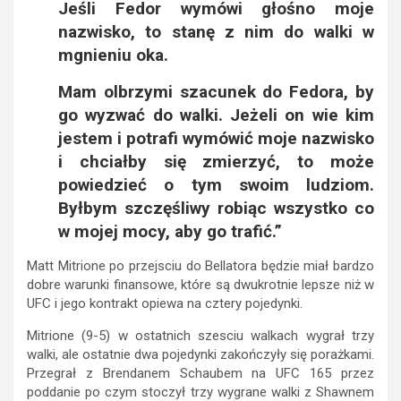
Jeśli Fedor wymówi głośno moje
nazwisko, to stanę z nim do walki w
mgnieniu oka.
Mam olbrzymi szacunek do Fedora, by
go wyzwać do walki. Jeżeli on wie kim
jestem i potrafi wymówić moje nazwisko
i chciałby się zmierzyć, to może
powiedzieć o tym swoim ludziom.
Byłbym szczęśliwy robiąc wszystko co
w mojej mocy, aby go trafić.”
Matt Mitrione po przejsciu do Bellatora będzie miał bardzo
dobre warunki finansowe, które są dwukrotnie lepsze niż w
UFC i jego kontrakt opiewa na cztery pojedynki.
Mitrione (9-5) w ostatnich szesciu walkach wygrał trzy
walki, ale ostatnie dwa pojedynki zakończyły się porażkami.
Przegrał z Brendanem Schaubem na UFC 165 przez
poddanie po czym stoczył trzy wygrane walki z Shawnem