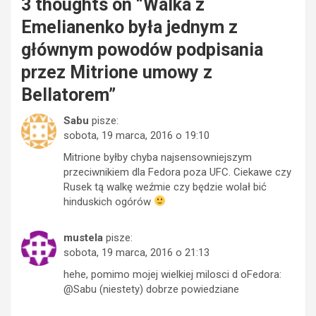
3 thoughts on “
Walka z
Emelianenko była jednym z
głównym powodów podpisania
przez Mitrione umowy z
Bellatorem
”
Sabu
pisze:
sobota, 19 marca, 2016 o 19:10
Mitrione byłby chyba najsensowniejszym
przeciwnikiem dla Fedora poza UFC. Ciekawe czy
Rusek tą walkę weźmie czy będzie wolał bić
hinduskich ogórów
mustela
pisze:
sobota, 19 marca, 2016 o 21:13
hehe, pomimo mojej wielkiej milosci d oFedora:
@Sabu (niestety) dobrze powiedziane