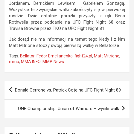
Jordanem, Derrickiem Lewisem i Gabrielem Gonzagą.
Wszystkie te zwycięskie walki zakończyły się w pierwszej
rundzie. Dwie ostatnie porażki przyszły z rąk Bena
Rothwella przez poddanie na UFC Fight Night 68 oraz
Travisa Browne przez TKO na UFC Fight Night 81.
Jak dotąd nie ma informacji na temat tego kiedy i z kim
Matt Mitrione stoczy swoją pierwszą walkę w Bellatorze.
Tags:
Bellator
,
Fedor Emelianenko
,
fight24.pl
,
Matt Mitrione
,
mma
,
MMA INFO
,
MMA News
Nawigacja
Donald Cerrone vs. Patrick Cote na UFC Fight Night 89
wpisu
ONE Championship: Union of Warriors – wyniki walk