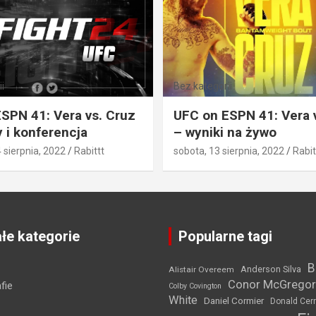
i
Bez kategorii
SPN 41: Vera vs. Cruz
UFC on ESPN 41: Vera 
 i konferencja
– wyniki na żywo
4 sierpnia, 2022
Rabittt
sobota, 13 sierpnia, 2022
Rabit
łe kategorie
Popularne tagi
B
Anderson Silva
Alistair Overeem
Conor McGregor
fie
Colby Covington
White
Daniel Cormier
Donald Cer