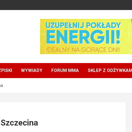
PISKI
WYWIADY
FORUM MMA
SKLEP Z ODŻYWKAM
na
 Szczecina