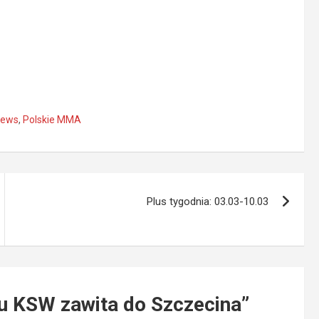
ews
,
Polskie MMA
Plus tygodnia: 03.03-10.03
u KSW zawita do Szczecina
”