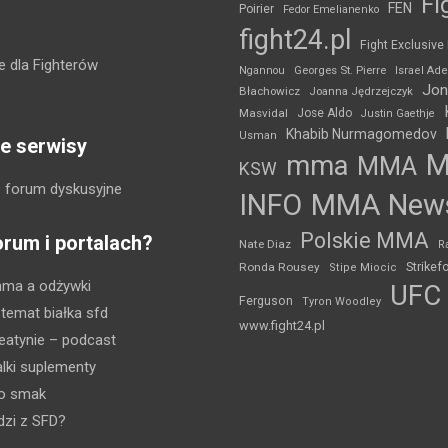
Fi
FEN
Poirier
Fedor Emelianenko
fight24.pl
Fight Exclusive
 dla Fighterów
Ngannou
Georges St. Pierre
Israel Ad
Jon
Błachowicz
Joanna Jędrzejczyk
Masvidal
Jose Aldo
Justin Gaethje
Khabib Nurmagomedov
Usman
e serwisy
mma
MMA
KSW
 forum dyskusyjne
INFO
MMA New
Polskie MMA
orum i portalach?
Nate Diaz
R
Strikef
Ronda Rousey
Stipe Miocic
mma a odżywki
UFC
Ferguson
Tyron Woodley
 temat białka sfd
www.fight24.pl
eatynie
– podcast
lki suplementy
ko smak
dzi z SFD?