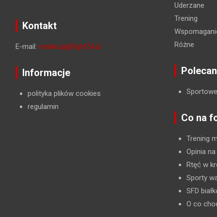
Uderzane
Trening
Kontakt
Wspomaganie
Różne
E-mail:
redakcja@fight24.pl
Polecan
Informacje
Sportowe
polityka plików cookies
regulamin
Co na f
Trening 
Opinia na
Rtęć w kr
Sporty wa
SFD biał
O co cho