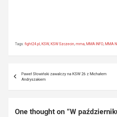
Tags:
fight24.pl
,
KSW
,
KSW Szczecin
,
mma
,
MMA INFO
,
MMA N
Nawigacja
Paweł Słowiński zawalczy na KSW 26 z Michałem
wpisu
Andryszakiem
One thought on “
W październik