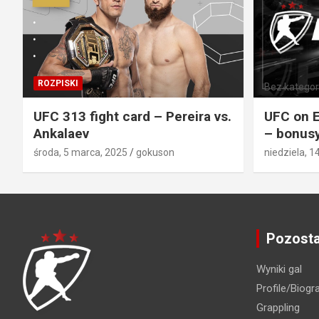
ROZPISKI
Bez kategori
UFC 313 fight card – Pereira vs.
UFC on E
Ankalaev
– bonusy
środa, 5 marca, 2025
gokuson
niedziela, 1
Pozosta
Wyniki gal
Profile/Biogra
Grappling