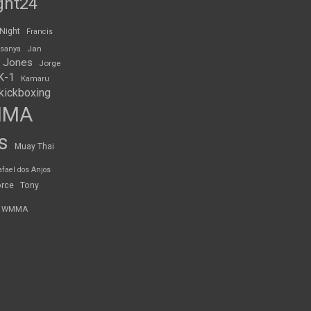
ght24
 Night
Francis
Jan
esanya
 Jones
Jorge
K-1
Kamaru
kickboxing
MMA
s
Muay Thai
afael dos Anjos
orce
Tony
WMMA