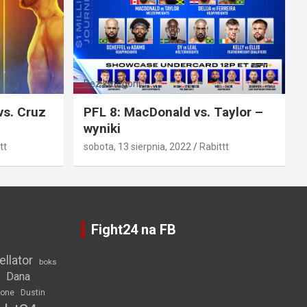
Bez kategorii
vs. Cruz
PFL 8: MacDonald vs. Taylor –
wyniki
tt
sobota, 13 sierpnia, 2022
Rabittt
Fight24 na FB
ellator
boks
Dana
rone
Dustin