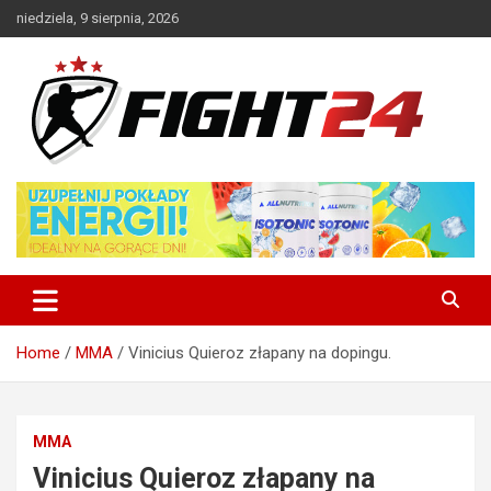
Skip
niedziela, 9 sierpnia, 2026
to
content
Polski serwis informacyjny MMA i K-1
FIGHT24.PL – MMA i K-1, UFC
Home
MMA
Vinicius Quieroz złapany na dopingu.
MMA
Vinicius Quieroz złapany na