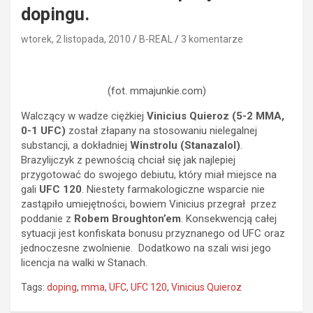
dopingu.
wtorek, 2 listopada, 2010
B-REAL
3 komentarze
(fot. mmajunkie.com)
Walczący w wadze ciężkiej
Vinicius Quieroz (5-2 MMA,
0-1 UFC)
został złapany na stosowaniu nielegalnej
substancji, a dokładniej
Winstrolu (Stanazalol)
.
Brazylijczyk z pewnością chciał się jak najlepiej
przygotować do swojego debiutu, który miał miejsce na
gali
UFC 120
. Niestety farmakologiczne wsparcie nie
zastąpiło umiejętności, bowiem Vinicius przegrał przez
poddanie z
Robem Broughton’em
. Konsekwencją całej
sytuacji jest konfiskata bonusu przyznanego od UFC oraz
jednoczesne zwolnienie. Dodatkowo na szali wisi jego
licencja na walki w Stanach.
Tags:
doping
,
mma
,
UFC
,
UFC 120
,
Vinicius Quieroz