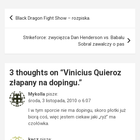
Nawigacja
Black Dragon Fight Show – rozpiska.
wpisu
Strikeforce: zwycięzca Dan Henderson vs. Babalu
Sobral zawalczy o pas
3 thoughts on “
Vinicius Quieroz
złapany na dopingu.
”
Mykolla
pisze:
środa, 3 listopada, 2010 o 6:07
I w tym sporcie nie ma dopingu, skoro płotki już
biorą coś, więc jestem ciekaw jaki „ryż” ma
czołówka.
kacz
pisze: