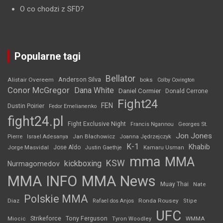
O co chodzi z SFD?
Popularne tagi
Bellator
Anderson Silva
Alistair Overeem
boks
Colby Covington
Conor McGregor
Dana White
Daniel Cormier
Donald Cerrone
Fight24
FEN
Dustin Poirier
Fedor Emelianenko
fight24.pl
Fight Exclusive Night
Francis Ngannou
Georges St.
Jon Jones
Jan Błachowicz
Pierre
Israel Adesanya
Joanna Jędrzejczyk
K-1
Khabib
Jorge Masvidal
Jose Aldo
Justin Gaethje
Kamaru Usman
mma
MMA
KSW
kickboxing
Nurmagomedov
MMA INFO
MMA News
Muay Thai
Nate
Polskie MMA
Diaz
Ronda Rousey
Rafael dos Anjos
Stipe
UFC
Strikeforce
Tony Ferguson
WMMA
Miocic
Tyron Woodley