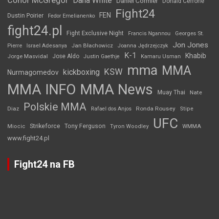
Conor McGregor
Dana White
Daniel Cormier
Donald Cerrone
Fight24
FEN
Dustin Poirier
Fedor Emelianenko
fight24.pl
Fight Exclusive Night
Francis Ngannou
Georges St.
Jon Jones
Jan Błachowicz
Pierre
Israel Adesanya
Joanna Jędrzejczyk
K-1
Khabib
Jorge Masvidal
Jose Aldo
Justin Gaethje
Kamaru Usman
mma
MMA
KSW
kickboxing
Nurmagomedov
MMA INFO
MMA News
Muay Thai
Nate
Polskie MMA
Diaz
Ronda Rousey
Rafael dos Anjos
Stipe
UFC
Strikeforce
Tony Ferguson
WMMA
Miocic
Tyron Woodley
www.fight24.pl
Fight24 na FB