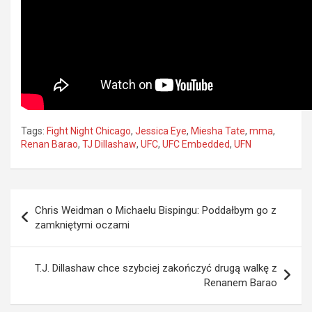
Tags:
Fight Night Chicago
,
Jessica Eye
,
Miesha Tate
,
mma
,
Renan Barao
,
TJ Dillashaw
,
UFC
,
UFC Embedded
,
UFN
Nawigacja
Chris Weidman o Michaelu Bispingu: Poddałbym go z
wpisu
zamkniętymi oczami
T.J. Dillashaw chce szybciej zakończyć drugą walkę z
Renanem Barao