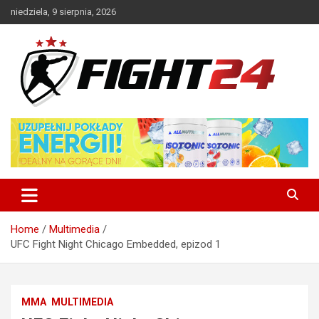
Skip
niedziela, 9 sierpnia, 2026
to
content
Polski serwis informacyjny MMA i K-1
FIGHT24.PL – MMA i K-1, UFC
Home
Multimedia
UFC Fight Night Chicago Embedded, epizod 1
MMA
MULTIMEDIA