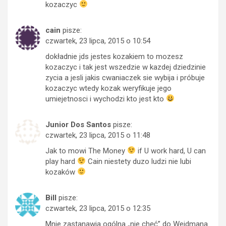
kozaczyc
cain
pisze:
czwartek, 23 lipca, 2015 o 10:54
dokładnie jds jestes kozakiem to mozesz
kozaczyc i tak jest wszedzie w kazdej dziedzinie
zycia a jesli jakis cwaniaczek sie wybija i próbuje
kozaczyc wtedy kozak weryfikuje jego
umiejetnosci i wychodzi kto jest kto
Junior Dos Santos
pisze:
czwartek, 23 lipca, 2015 o 11:48
Jak to mowi The Money
if U work hard, U can
play hard
Cain niestety duzo ludzi nie lubi
kozaków
Bill
pisze:
czwartek, 23 lipca, 2015 o 12:35
Mnie zastanawia ogólna „nie chęć” do Weidmana.