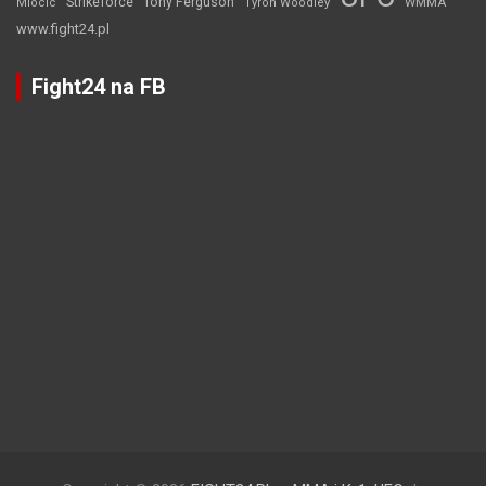
Strikeforce
Tony Ferguson
WMMA
Miocic
Tyron Woodley
www.fight24.pl
Fight24 na FB