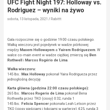
UFC Fight Night 197: Holloway vs.
Rodriguez – wyniki na żywo
sobota, 13 listopada, 2021
Rabittt
Gala rozpocznie się o godzinie 19:00 czasu polskiego.
Walką wieczoru jest pojedynek w wadze piórkowej
między
Maxem Hollowayem
a
Yairem Rodríguezem
. W
walce co-main event w wadze ciężkiej zmierzą się
Ben
Rothwell
i
Marcos Rogério de Lima
.
Walka wieczoru:
145 lbs.:
Max Holloway
pokonał Yaira Rodrigueza przez
jednogłośną decyzję
Karta główna (godzina 22:00 czasu polskiego):
265 lbs.:
Marcos Rogerio de Lima
pokonał Bena
Rothwella przez TKO (ciosy) 0:32, runda 1
145 lbs.:
Felicia Spencer
pokonała Leah Letson przez
TKO (ciosy pięściami i łokciami w parterze) 4:25, runda 3