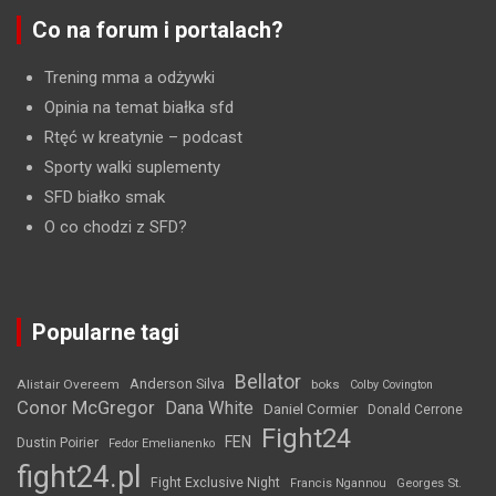
Co na forum i portalach?
Trening mma a odżywki
Opinia na temat białka sfd
Rtęć w kreatynie
– podcast
Sporty walki suplementy
SFD białko smak
O co chodzi z SFD?
Popularne tagi
Bellator
Anderson Silva
Alistair Overeem
boks
Colby Covington
Conor McGregor
Dana White
Daniel Cormier
Donald Cerrone
Fight24
FEN
Dustin Poirier
Fedor Emelianenko
fight24.pl
Fight Exclusive Night
Francis Ngannou
Georges St.