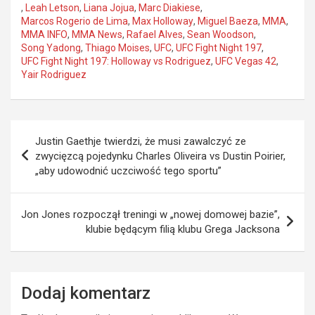
,
Leah Letson
,
Liana Jojua
,
Marc Diakiese
,
Marcos Rogerio de Lima
,
Max Holloway
,
Miguel Baeza
,
MMA
,
MMA INFO
,
MMA News
,
Rafael Alves
,
Sean Woodson
,
Song Yadong
,
Thiago Moises
,
UFC
,
UFC Fight Night 197
,
UFC Fight Night 197: Holloway vs Rodriguez
,
UFC Vegas 42
,
Yair Rodriguez
Nawigacja
Justin Gaethje twierdzi, że musi zawalczyć ze
wpisu
zwycięzcą pojedynku Charles Oliveira vs Dustin Poirier,
„aby udowodnić uczciwość tego sportu”
Jon Jones rozpoczął treningi w „nowej domowej bazie”,
klubie będącym filią klubu Grega Jacksona
Dodaj komentarz