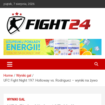
Skip
piątek, 7 sierpnia, 2026
to
content
Polski serwis informacyjny MMA i K-1
FIGHT24.PL – MMA i K-1, UFC
Home
Wyniki gal
UFC Fight Night 197: Holloway vs. Rodriguez – wyniki na żywo
WYNIKI GAL