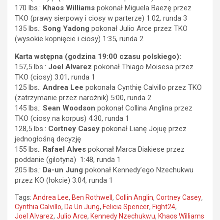
170 lbs.:
Khaos Williams
pokonał Miguela Baezę przez
TKO (prawy sierpowy i ciosy w parterze) 1:02, runda 3
135 lbs.:
Song Yadong
pokonał Julio Arce przez TKO
(wysokie kopnięcie i ciosy) 1:35, runda 2
Karta wstępna (godzina 19:00 czasu polskiego):
157,5 lbs.:
Joel Alvarez
pokonał Thiago Moisesa przez
TKO (ciosy) 3:01, runda 1
125 lbs.:
Andrea Lee
pokonała Cynthię Calvillo przez TKO
(zatrzymanie przez narożnik) 5:00, runda 2
145 lbs.:
Sean Woodson
pokonał Collina Anglina przez
TKO (ciosy na korpus) 4:30, runda 1
128,5 lbs.:
Cortney Casey
pokonał Lianę Jojuę przez
jednogłośną decyzję
155 lbs.:
Rafael Alves
pokonał Marca Diakiese przez
poddanie (gilotyna) 1:48, runda 1
205 lbs.:
Da-un Jung
pokonał Kennedy’ego Nzechukwu
przez KO (łokcie) 3:04, runda 1
Tags:
Andrea Lee
,
Ben Rothwell
,
Collin Anglin
,
Cortney Casey
,
Cynthia Calvillo
,
Da Un Jung
,
Felicia Spencer
,
Fight24
,
Joel Alvarez
,
Julio Arce
,
Kennedy Nzechukwu
,
Khaos Williams