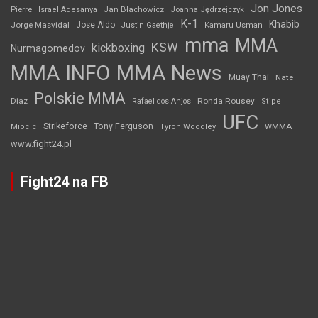
Jon Jones
Jan Błachowicz
Pierre
Israel Adesanya
Joanna Jędrzejczyk
K-1
Khabib
Jorge Masvidal
Jose Aldo
Justin Gaethje
Kamaru Usman
mma
MMA
KSW
kickboxing
Nurmagomedov
MMA INFO
MMA News
Muay Thai
Nate
Polskie MMA
Diaz
Ronda Rousey
Rafael dos Anjos
Stipe
UFC
Strikeforce
Tony Ferguson
WMMA
Miocic
Tyron Woodley
www.fight24.pl
Fight24 na FB