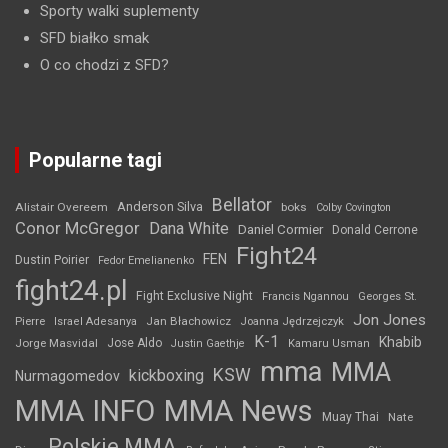
Sporty walki suplementy
SFD białko smak
O co chodzi z SFD?
Popularne tagi
Bellator
Anderson Silva
Alistair Overeem
boks
Colby Covington
Conor McGregor
Dana White
Daniel Cormier
Donald Cerrone
Fight24
FEN
Dustin Poirier
Fedor Emelianenko
fight24.pl
Fight Exclusive Night
Francis Ngannou
Georges St.
Jon Jones
Jan Błachowicz
Pierre
Israel Adesanya
Joanna Jędrzejczyk
K-1
Khabib
Jorge Masvidal
Jose Aldo
Justin Gaethje
Kamaru Usman
mma
MMA
KSW
kickboxing
Nurmagomedov
MMA INFO
MMA News
Muay Thai
Nate
Polskie MMA