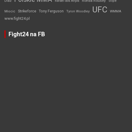
Diaz
Ronda Rousey
Rafael dos Anjos
Stipe
UFC
Strikeforce
Tony Ferguson
WMMA
Miocic
Tyron Woodley
www.fight24.pl
Fight24 na FB