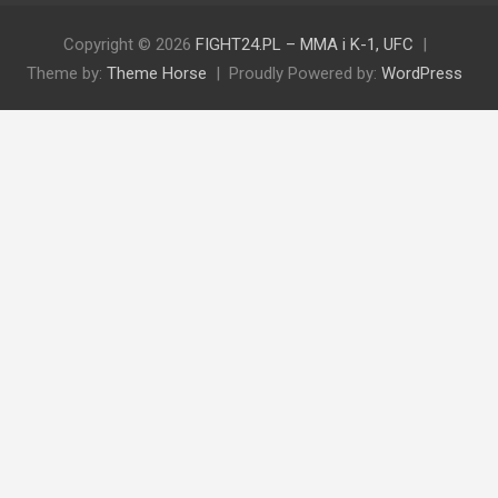
Copyright © 2026
FIGHT24.PL – MMA i K-1, UFC
Theme by:
Theme Horse
Proudly Powered by:
WordPress