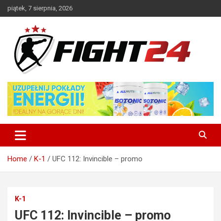
Skip
piątek, 7 sierpnia, 2026
to
content
Polski serwis informacyjny MMA i K-1
FIGHT24.PL – MMA i K-1, UFC
Home
K-1
UFC 112: Invincible – promo
K-1
UFC 112: Invincible – promo