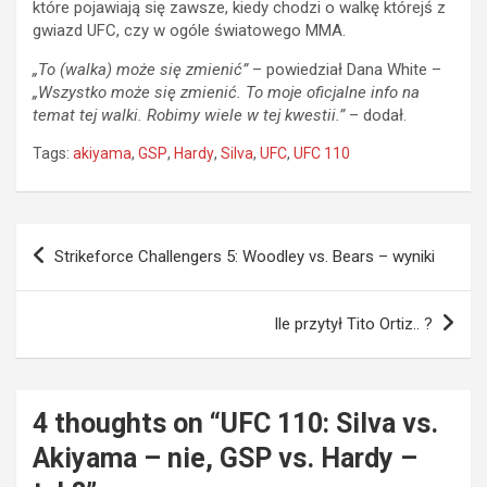
które pojawiają się zawsze, kiedy chodzi o walkę którejś z
gwiazd UFC, czy w ogóle światowego MMA.
„To (walka) może się zmienić”
– powiedział Dana White –
„Wszystko może się zmienić. To moje oficjalne info na
temat tej walki. Robimy wiele w tej kwestii.”
– dodał.
Tags:
akiyama
,
GSP
,
Hardy
,
Silva
,
UFC
,
UFC 110
Nawigacja
Strikeforce Challengers 5: Woodley vs. Bears – wyniki
wpisu
Ile przytył Tito Ortiz.. ?
4 thoughts on “
UFC 110: Silva vs.
Akiyama – nie, GSP vs. Hardy –