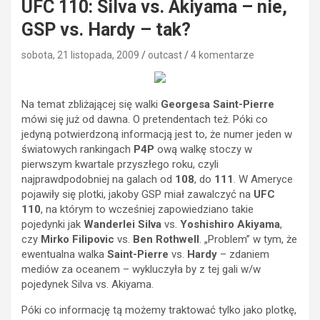
UFC 110: Silva vs. Akiyama – nie,
GSP vs. Hardy – tak?
sobota, 21 listopada, 2009
outcast
4 komentarze
Na temat zbliżającej się walki
Georgesa Saint-Pierre
mówi się już od dawna. O pretendentach też. Póki co
jedyną potwierdzoną informacją jest to, że numer jeden w
światowych rankingach
P4P
ową walkę stoczy w
pierwszym kwartale przyszłego roku, czyli
najprawdpodobniej na galach od
108
, do
111
. W Ameryce
pojawiły się plotki, jakoby GSP miał zawalczyć na
UFC
110
, na którym to wcześniej zapowiedziano takie
pojedynki jak
Wanderlei Silva
vs.
Yoshishiro Akiyama
,
czy
Mirko Filipovic
vs.
Ben Rothwell
. „Problem” w tym, że
ewentualna walka
Saint-Pierre
vs.
Hardy
– zdaniem
mediów za oceanem – wykluczyła by z tej gali w/w
pojedynek Silva vs. Akiyama.
Póki co informację tą możemy traktować tylko jako plotkę,