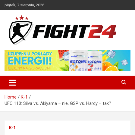
Skip
piątek, 7 sierpnia, 2026
to
content
Polski serwis informacyjny MMA i K-1
FIGHT24.PL – MMA i K-1, UFC
Home
K-1
UFC 110: Silva vs. Akiyama – nie, GSP vs. Hardy – tak?
K-1