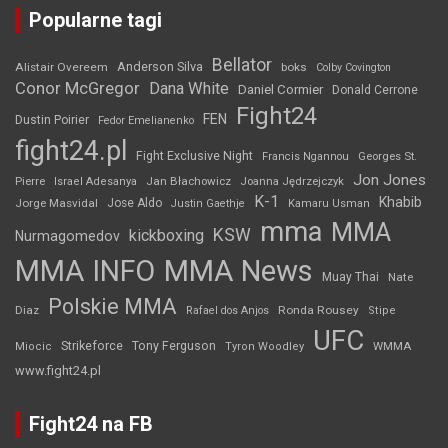
Popularne tagi
Bellator
Anderson Silva
Alistair Overeem
boks
Colby Covington
Conor McGregor
Dana White
Daniel Cormier
Donald Cerrone
Fight24
FEN
Dustin Poirier
Fedor Emelianenko
fight24.pl
Fight Exclusive Night
Francis Ngannou
Georges St.
Jon Jones
Jan Błachowicz
Pierre
Israel Adesanya
Joanna Jędrzejczyk
K-1
Khabib
Jorge Masvidal
Jose Aldo
Justin Gaethje
Kamaru Usman
mma
MMA
KSW
kickboxing
Nurmagomedov
MMA INFO
MMA News
Muay Thai
Nate
Polskie MMA
Diaz
Ronda Rousey
Rafael dos Anjos
Stipe
UFC
Strikeforce
Tony Ferguson
WMMA
Miocic
Tyron Woodley
www.fight24.pl
Fight24 na FB