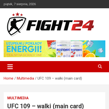
Skip
piątek, 7 sierpnia, 2026
to
content
Polski serwis informacyjny MMA i K-1
FIGHT24.PL – MMA i K-1, UFC
Home
Multimedia
UFC 109 – walki (main card)
MULTIMEDIA
UFC 109 – walki (main card)