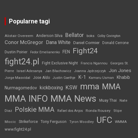
Popularne tagi
Bellator
Anderson Silva
Alistair Overeem
boks
Colby Covington
Conor McGregor
Dana White
Daniel Cormier
Donald Cerrone
Fight24
FEN
Dustin Poirier
Fedor Emelianenko
fight24.pl
Fight Exclusive Night
Francis Ngannou
Georges St.
Jon Jones
Jan Błachowicz
Pierre
Israel Adesanya
Joanna Jędrzejczyk
K-1
Khabib
Jorge Masvidal
Jose Aldo
Justin Gaethje
Kamaru Usman
mma
MMA
KSW
kickboxing
Nurmagomedov
MMA INFO
MMA News
Muay Thai
Nate
Polskie MMA
Diaz
Ronda Rousey
Rafael dos Anjos
Stipe
UFC
Strikeforce
Tony Ferguson
WMMA
Miocic
Tyron Woodley
www.fight24.pl