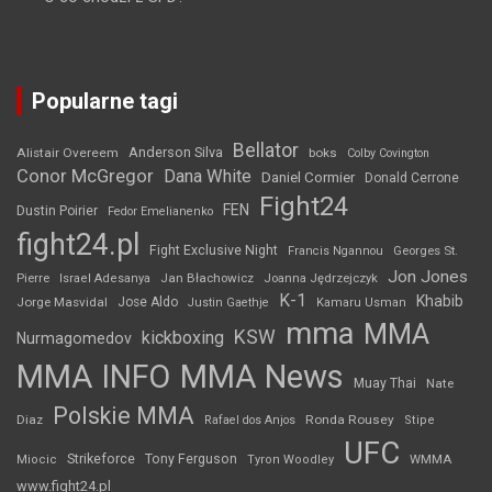
Popularne tagi
Bellator
Anderson Silva
Alistair Overeem
boks
Colby Covington
Conor McGregor
Dana White
Daniel Cormier
Donald Cerrone
Fight24
FEN
Dustin Poirier
Fedor Emelianenko
fight24.pl
Fight Exclusive Night
Francis Ngannou
Georges St.
Jon Jones
Jan Błachowicz
Pierre
Israel Adesanya
Joanna Jędrzejczyk
K-1
Khabib
Jorge Masvidal
Jose Aldo
Justin Gaethje
Kamaru Usman
mma
MMA
KSW
kickboxing
Nurmagomedov
MMA INFO
MMA News
Muay Thai
Nate
Polskie MMA
Diaz
Ronda Rousey
Rafael dos Anjos
Stipe
UFC
Strikeforce
Tony Ferguson
WMMA
Miocic
Tyron Woodley
www.fight24.pl