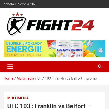
Skip
sobota, 8 sierpnia, 2026
to
content
Polski serwis informacyjny MMA i K-1
FIGHT24.PL – MMA i K-1, UFC
Home
Multimedia
UFC 103 : Franklin vs Belfort – promo
MULTIMEDIA
UFC 103 : Franklin vs Belfort –