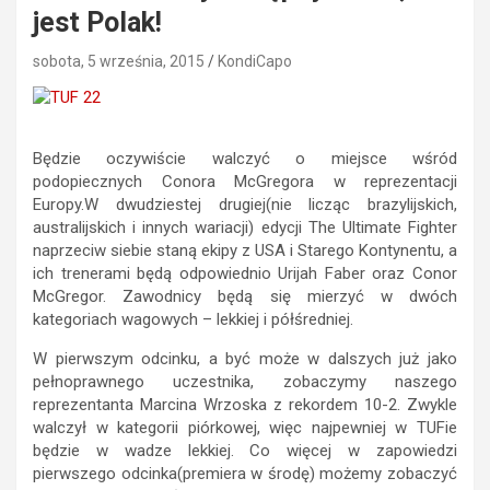
jest Polak!
sobota, 5 września, 2015
KondiCapo
Będzie oczywiście walczyć o miejsce wśród
podopiecznych Conora McGregora w reprezentacji
Europy.
W dwudziestej drugiej(nie licząc brazylijskich,
australijskich i innych wariacji) edycji The Ultimate Fighter
naprzeciw siebie staną ekipy z USA i Starego Kontynentu, a
ich trenerami będą odpowiednio Urijah Faber oraz Conor
McGregor. Zawodnicy będą się mierzyć w dwóch
kategoriach wagowych – lekkiej i półśredniej.
W pierwszym odcinku, a być może w dalszych już jako
pełnoprawnego uczestnika, zobaczymy naszego
reprezentanta Marcina Wrzoska z rekordem 10-2. Zwykle
walczył w kategorii piórkowej, więc najpewniej w TUFie
będzie w wadze lekkiej. Co więcej w zapowiedzi
pierwszego odcinka(premiera w środę) możemy zobaczyć