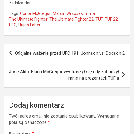
za kilka dni.
Tags:
Conor McGregor
,
Marcin Wrzosek
,
mma
,
The Ultimate Fighter
,
The Ultimate Fighter 22
,
TUF
,
TUF 22
,
UFC
,
Urijah Faber
Nawigacja
Oficjalne ważenie przed UFC 191: Johnson vs. Dodson 2
wpisu
Jose Aldo: Klaun McGregor wystraszył się gdy zobaczył
mnie na prezentacji TUF’a
Dodaj komentarz
Twój adres email nie zostanie opublikowany.
Wymagane
pola są oznaczone
*
Komentarz
*