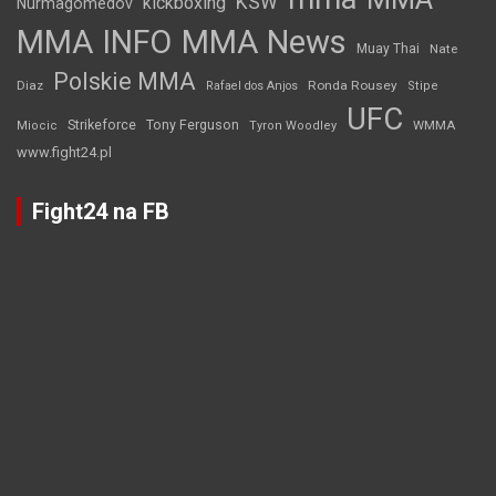
KSW
kickboxing
Nurmagomedov
MMA INFO
MMA News
Muay Thai
Nate
Polskie MMA
Diaz
Ronda Rousey
Rafael dos Anjos
Stipe
UFC
Strikeforce
Tony Ferguson
WMMA
Miocic
Tyron Woodley
www.fight24.pl
Fight24 na FB