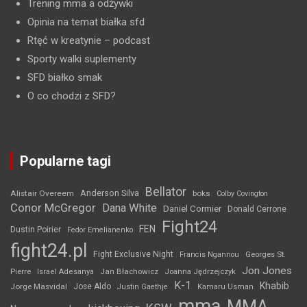
Trening mma a odżywki
Opinia na temat białka sfd
Rtęć w kreatynie
– podcast
Sporty walki suplementy
SFD białko smak
O co chodzi z SFD?
Popularne tagi
Bellator
Anderson Silva
Alistair Overeem
boks
Colby Covington
Conor McGregor
Dana White
Daniel Cormier
Donald Cerrone
Fight24
FEN
Dustin Poirier
Fedor Emelianenko
fight24.pl
Fight Exclusive Night
Francis Ngannou
Georges St.
Jon Jones
Jan Błachowicz
Pierre
Israel Adesanya
Joanna Jędrzejczyk
K-1
Khabib
Jorge Masvidal
Jose Aldo
Justin Gaethje
Kamaru Usman
mma
MMA