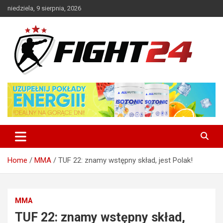
Skip
niedziela, 9 sierpnia, 2026
to
content
Polski serwis informacyjny MMA i K-1
FIGHT24.PL – MMA i K-1, UFC
Home
MMA
TUF 22: znamy wstępny skład, jest Polak!
MMA
TUF 22: znamy wstępny skład,