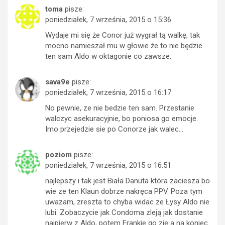
toma
pisze:
poniedziałek, 7 września, 2015 o 15:36
Wydaje mi się że Conor już wygrał tą walkę, tak
mocno namieszał mu w głowie że to nie będzie
ten sam Aldo w oktagonie co zawsze.
sava9e
pisze:
poniedziałek, 7 września, 2015 o 16:17
No pewnie, ze nie bedzie ten sam. Przestanie
walczyc asekuracyjnie, bo poniosa go emocje.
Imo przejedzie sie po Conorze jak walec…
poziom
pisze:
poniedziałek, 7 września, 2015 o 16:51
najlepszy i tak jest Biała Danuta która zaciesza bo
wie ze ten Klaun dobrze nakręca PPV. Poza tym
uwazam, zreszta to chyba widac ze Łysy Aldo nie
lubi. Zobaczycie jak Condoma zleją jak dostanie
najpierw z Aldo, potem Frankie go zje a na koniec