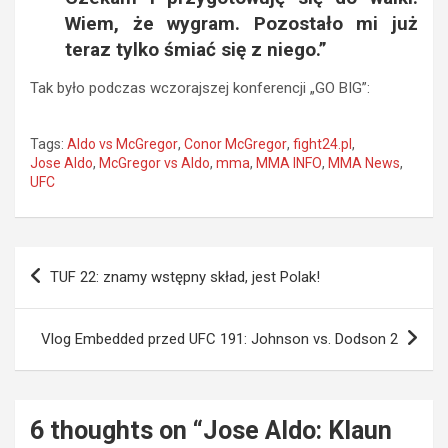
Wiem, że wygram. Pozostało mi już
teraz tylko śmiać się z niego.”
Tak było podczas wczorajszej konferencji „GO BIG”:
Tags:
Aldo vs McGregor
,
Conor McGregor
,
fight24.pl
,
Jose Aldo
,
McGregor vs Aldo
,
mma
,
MMA INFO
,
MMA News
,
UFC
Nawigacja
TUF 22: znamy wstępny skład, jest Polak!
wpisu
Vlog Embedded przed UFC 191: Johnson vs. Dodson 2
6 thoughts on “
Jose Aldo: Klaun