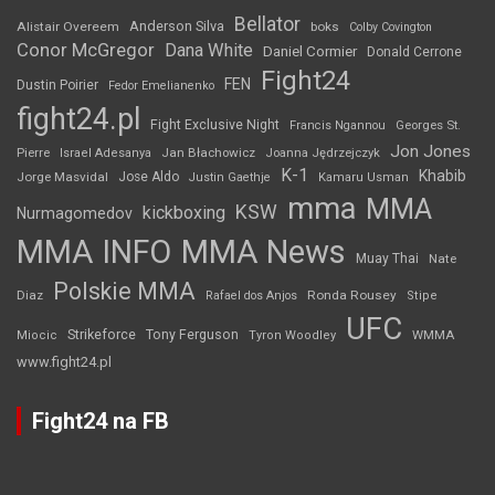
Bellator
Anderson Silva
Alistair Overeem
boks
Colby Covington
Conor McGregor
Dana White
Daniel Cormier
Donald Cerrone
Fight24
FEN
Dustin Poirier
Fedor Emelianenko
fight24.pl
Fight Exclusive Night
Francis Ngannou
Georges St.
Jon Jones
Jan Błachowicz
Pierre
Israel Adesanya
Joanna Jędrzejczyk
K-1
Khabib
Jorge Masvidal
Jose Aldo
Justin Gaethje
Kamaru Usman
mma
MMA
KSW
kickboxing
Nurmagomedov
MMA INFO
MMA News
Muay Thai
Nate
Polskie MMA
Diaz
Ronda Rousey
Rafael dos Anjos
Stipe
UFC
Strikeforce
Tony Ferguson
WMMA
Miocic
Tyron Woodley
www.fight24.pl
Fight24 na FB