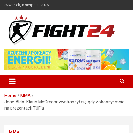
Skip
czwartek, 6 sierpnia, 2026
to
content
Polski serwis informacyjny MMA i K-1
FIGHT24.PL – MMA i K-1, UFC
Home
MMA
Jose Aldo: Klaun McGregor wystraszył się gdy zobaczył mnie
na prezentacji TUF’a
MMA