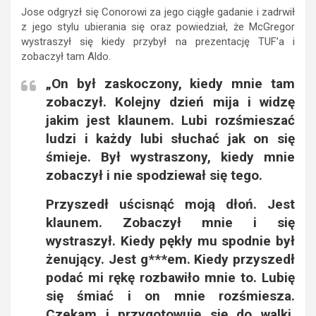
Jose odgryzł się Conorowi za jego ciągłe gadanie i zadrwił
z jego stylu ubierania się oraz powiedział, że McGregor
wystraszył się kiedy przybył na prezentację TUF’a i
zobaczył tam Aldo.
„On był zaskoczony, kiedy mnie tam
zobaczył. Kolejny dzień mija i widzę
jakim jest klaunem. Lubi rozśmieszać
ludzi i każdy lubi słuchać jak on się
śmieje. Był wystraszony, kiedy mnie
zobaczył i nie spodziewał się tego.
Przyszedł uścisnąć moją dłoń. Jest
klaunem. Zobaczył mnie i się
wystraszył. Kiedy pękły mu spodnie był
żenujący. Jest g***em. Kiedy przyszedł
podać mi rękę rozbawiło mnie to. Lubię
się śmiać i on mnie rozśmiesza.
Czekam i przygotowuję się do walki.