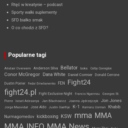
Rtęć w kreatynie
– podcast
Sporty walki suplementy
SFD białko smak
O co chodzi z SFD?
Popularne tagi
Bellator
Anderson Silva
Alistair Overeem
boks
Colby Covington
Conor McGregor
Dana White
Daniel Cormier
Donald Cerrone
Fight24
FEN
Dustin Poirier
Fedor Emelianenko
fight24.pl
Fight Exclusive Night
Francis Ngannou
Georges St.
Jon Jones
Jan Błachowicz
Pierre
Israel Adesanya
Joanna Jędrzejczyk
K-1
Khabib
Jorge Masvidal
Jose Aldo
Justin Gaethje
Kamaru Usman
mma
MMA
KSW
kickboxing
Nurmagomedov
MMA INFO
MMA News