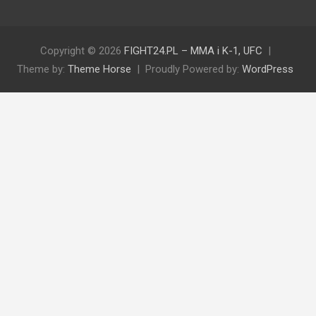
Copyright © 2026
FIGHT24.PL – MMA i K-1, UFC
Theme by:
Theme Horse
Proudly Powered by:
WordPress