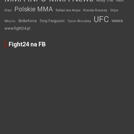
Muay Thai
Nate
Polskie MMA
Diaz
Ronda Rousey
Rafael dos Anjos
Stipe
UFC
Strikeforce
Tony Ferguson
WMMA
Miocic
Tyron Woodley
www.fight24.pl
Fight24 na FB