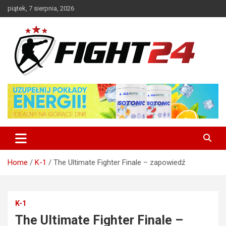
Skip
piątek, 7 sierpnia, 2026
to
content
Polski serwis informacyjny MMA i K-1
FIGHT24.PL – MMA i K-1, UFC
Home
K-1
The Ultimate Fighter Finale – zapowiedź
K-1
The Ultimate Fighter Finale –