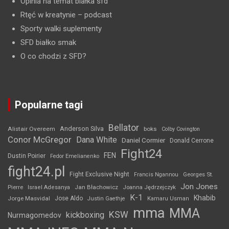
Opinia na temat białka sfd
Rtęć w kreatynie
– podcast
Sporty walki suplementy
SFD białko smak
O co chodzi z SFD?
Popularne tagi
Bellator
Anderson Silva
Alistair Overeem
boks
Colby Covington
Conor McGregor
Dana White
Daniel Cormier
Donald Cerrone
Fight24
FEN
Dustin Poirier
Fedor Emelianenko
fight24.pl
Fight Exclusive Night
Francis Ngannou
Georges St.
Jon Jones
Jan Błachowicz
Pierre
Israel Adesanya
Joanna Jędrzejczyk
K-1
Khabib
Jorge Masvidal
Jose Aldo
Justin Gaethje
Kamaru Usman
mma
MMA
KSW
kickboxing
Nurmagomedov