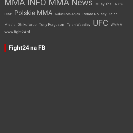
MMA INFO
MMA News
Muay Thai
Nate
Polskie MMA
Diaz
Ronda Rousey
Rafael dos Anjos
Stipe
UFC
Strikeforce
Tony Ferguson
WMMA
Miocic
Tyron Woodley
www.fight24.pl
Fight24 na FB