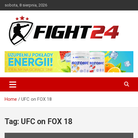
Skip
sobota, 8 sierpnia, 2026
to
content
Polski serwis informacyjny MMA i K-1
FIGHT24.PL – MMA i K-1, UFC
Home
UFC on FOX 18
Tag:
UFC on FOX 18