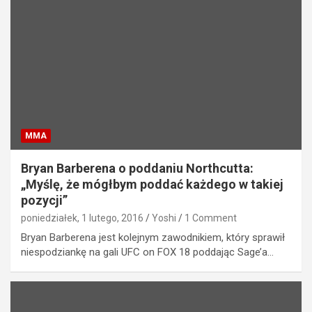
MMA
Bryan Barberena o poddaniu Northcutta:
„Myślę, że mógłbym poddać każdego w takiej
pozycji”
poniedziałek, 1 lutego, 2016
Yoshi
1 Comment
Bryan Barberena jest kolejnym zawodnikiem, który sprawił
niespodziankę na gali UFC on FOX 18 poddając Sage’a…