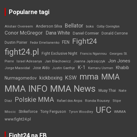
Popularne tagi
Bellator
Anderson Silva
Alistair Overeem
boks
Colby Covington
Conor McGregor
Dana White
Daniel Cormier
Donald Cerrone
Fight24
FEN
Dustin Poirier
Fedor Emelianenko
fight24.pl
Fight Exclusive Night
Francis Ngannou
Georges St.
Jon Jones
Jan Błachowicz
Pierre
Israel Adesanya
Joanna Jędrzejczyk
K-1
Khabib
Jorge Masvidal
Jose Aldo
Justin Gaethje
Kamaru Usman
mma
MMA
KSW
kickboxing
Nurmagomedov
MMA INFO
MMA News
Muay Thai
Nate
Polskie MMA
Diaz
Ronda Rousey
Rafael dos Anjos
Stipe
UFC
Strikeforce
Tony Ferguson
WMMA
Miocic
Tyron Woodley
www.fight24.pl
Fight24 na FB