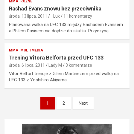
MMA
RÓŻNE
Rashad Evans znowu bez przeciwnika
środa, 13 lipca, 2011
_Luk
11 komentarzy
Planowana walka na UFC 133 między Rashadem Evansem
a Philem Davisem nie dojdzie do skutku. Przyczyną…
MMA
MULTIMEDIA
Trening Vitora Belforta przed UFC 133
środa, 6 lipca, 2011
Lady M
3 komentarze
Vitor Belfort trenuje z Gilem Martinezem przed walką na
UFC 133 z Yoshihiro Akiyama.
Stronicowanie
1
2
Next
wpisów