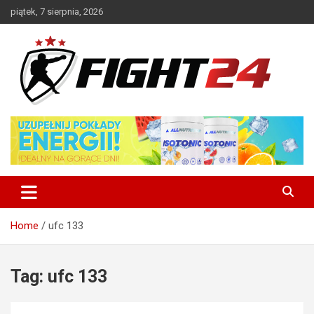
Skip
piątek, 7 sierpnia, 2026
to
content
Polski serwis informacyjny MMA i K-1
FIGHT24.PL – MMA i K-1, UFC
Home
ufc 133
Tag:
ufc 133