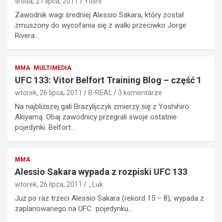
środa, 27 lipca, 2011
Yoshi
Zawodnik wagi średniej Alessio Sakara, który został
zmuszony do wycofania się z walki przeciwko Jorge
Rivera…
MMA
MULTIMEDIA
UFC 133: Vitor Belfort Training Blog – część 1
wtorek, 26 lipca, 2011
B-REAL
3 komentarze
Na najbliższej gali Brazylijczyk zmierzy się z Yoshihiro
Akiyamą. Obaj zawodnicy przegrali swoje ostatnie
pojedynki. Belfort…
MMA
Alessio Sakara wypada z rozpiski UFC 133
wtorek, 26 lipca, 2011
_Luk
Już po raz trzeci Alessio Sakara (rekord 15 – 8), wypada z
zaplanowanego na UFC pojedynku…