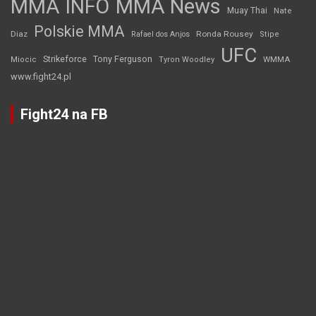
MMA INFO
MMA News
Muay Thai
Nate
Polskie MMA
Diaz
Ronda Rousey
Rafael dos Anjos
Stipe
UFC
Strikeforce
Tony Ferguson
WMMA
Miocic
Tyron Woodley
www.fight24.pl
Fight24 na FB