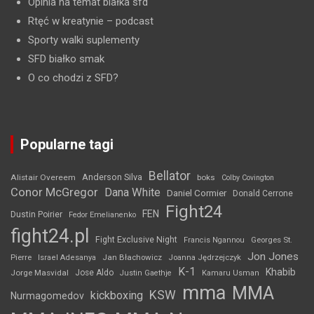
Opinia na temat białka sfd
Rtęć w kreatynie
– podcast
Sporty walki suplementy
SFD białko smak
O co chodzi z SFD?
Popularne tagi
Bellator
Anderson Silva
Alistair Overeem
boks
Colby Covington
Conor McGregor
Dana White
Daniel Cormier
Donald Cerrone
Fight24
FEN
Dustin Poirier
Fedor Emelianenko
fight24.pl
Fight Exclusive Night
Francis Ngannou
Georges St.
Jon Jones
Jan Błachowicz
Pierre
Israel Adesanya
Joanna Jędrzejczyk
K-1
Khabib
Jorge Masvidal
Jose Aldo
Justin Gaethje
Kamaru Usman
mma
MMA
KSW
kickboxing
Nurmagomedov