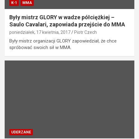
K-1
MMA
Były mistrz GLORY w wadze półciężkiej –
Saulo Cavalari, zapowiada przejście do MMA
poniedziałek, 17 kwietnia, 2017
Piotr Czech
Były mistrz organizacji GLORY zapowiedział, że chce
spróbować swoich sił w MMA.
UDERZANE