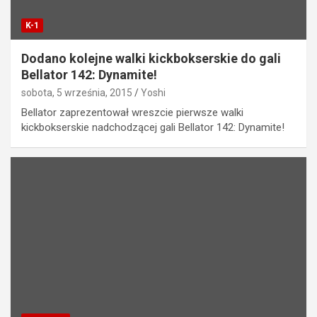
K-1
Dodano kolejne walki kickbokserskie do gali
Bellator 142: Dynamite!
sobota, 5 września, 2015
Yoshi
Bellator zaprezentował wreszcie pierwsze walki
kickbokserskie nadchodzącej gali Bellator 142: Dynamite!