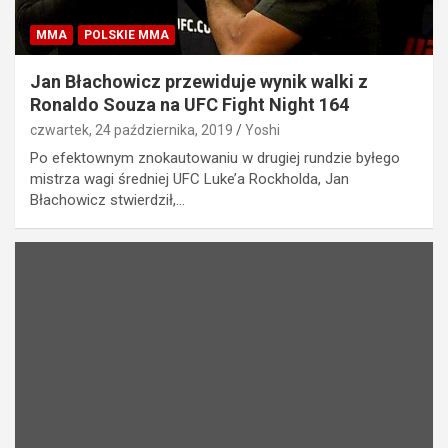
MMA
POLSKIE MMA
Jan Błachowicz przewiduje wynik walki z
Ronaldo Souza na UFC Fight Night 164
czwartek, 24 października, 2019
Yoshi
Po efektownym znokautowaniu w drugiej rundzie byłego
mistrza wagi średniej UFC Luke’a Rockholda, Jan
Błachowicz stwierdził,…