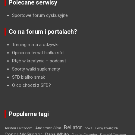
Polecane serwisy
Sportowe forum dyskusyjne
Co na forum i portalach?
Trening mma a odżywki
Opinia na temat białka sfd
Rtęć w kreatynie
– podcast
Sporty walki suplementy
SFD białko smak
O co chodzi z SFD?
Popularne tagi
Bellator
Anderson Silva
Alistair Overeem
boks
Colby Covington
Conor McGregor
Dana White
Daniel Cormier