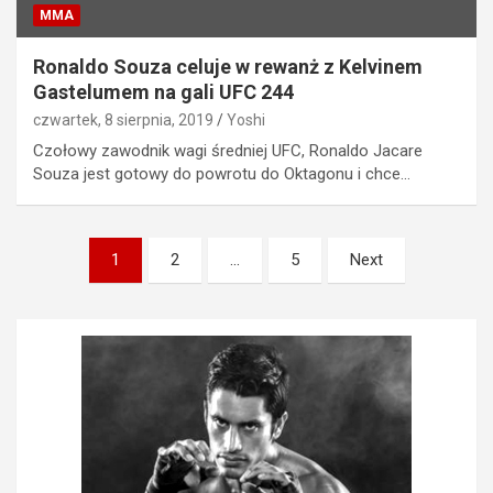
MMA
Ronaldo Souza celuje w rewanż z Kelvinem
Gastelumem na gali UFC 244
czwartek, 8 sierpnia, 2019
Yoshi
Czołowy zawodnik wagi średniej UFC, Ronaldo Jacare
Souza jest gotowy do powrotu do Oktagonu i chce…
Stronicowanie
1
2
…
5
Next
wpisów