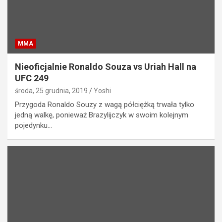
MMA
Nieoficjalnie Ronaldo Souza vs Uriah Hall na
UFC 249
środa, 25 grudnia, 2019
Yoshi
Przygoda Ronaldo Souzy z wagą półciężką trwała tylko
jedną walkę, ponieważ Brazylijczyk w swoim kolejnym
pojedynku…