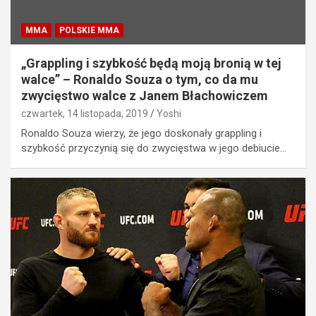
MMA
POLSKIE MMA
„Grappling i szybkość będą moją bronią w tej
walce” – Ronaldo Souza o tym, co da mu
zwycięstwo walce z Janem Błachowiczem
czwartek, 14 listopada, 2019
Yoshi
Ronaldo Souza wierzy, że jego doskonały grappling i
szybkość przyczynią się do zwycięstwa w jego debiucie…