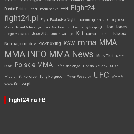
Donald Cerrone
Fight24
FEN
Dustin Poirier
Fedor Emelianenko
fight24.pl
Fight Exclusive Night
Francis Ngannou
Georges St.
Jon Jones
Jan Błachowicz
Pierre
Israel Adesanya
Joanna Jędrzejczyk
K-1
Khabib
Jorge Masvidal
Jose Aldo
Justin Gaethje
Kamaru Usman
mma
MMA
KSW
kickboxing
Nurmagomedov
MMA INFO
MMA News
Muay Thai
Nate
Polskie MMA
Diaz
Ronda Rousey
Rafael dos Anjos
Stipe
UFC
Strikeforce
Tony Ferguson
WMMA
Miocic
Tyron Woodley
www.fight24.pl
Fight24 na FB