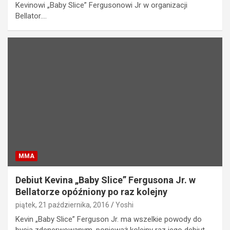
Kevinowi „Baby Slice” Fergusonowi Jr w organizacji
Bellator.…
MMA
Debiut Kevina „Baby Slice” Fergusona Jr. w
Bellatorze opóźniony po raz kolejny
piątek, 21 października, 2016
Yoshi
Kevin „Baby Slice” Ferguson Jr. ma wszelkie powody do
bycia zdenerwowanym, ponieważ kolejny raz jego debiut…