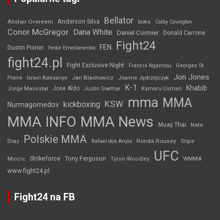
Bellator
Anderson Silva
Alistair Overeem
boks
Colby Covington
Conor McGregor
Dana White
Daniel Cormier
Donald Cerrone
Fight24
FEN
Dustin Poirier
Fedor Emelianenko
fight24.pl
Fight Exclusive Night
Francis Ngannou
Georges St.
Jon Jones
Jan Błachowicz
Pierre
Israel Adesanya
Joanna Jędrzejczyk
K-1
Khabib
Jorge Masvidal
Jose Aldo
Justin Gaethje
Kamaru Usman
mma
MMA
KSW
kickboxing
Nurmagomedov
MMA INFO
MMA News
Muay Thai
Nate
Polskie MMA
Diaz
Ronda Rousey
Rafael dos Anjos
Stipe
UFC
Strikeforce
Tony Ferguson
WMMA
Miocic
Tyron Woodley
www.fight24.pl
Fight24 na FB