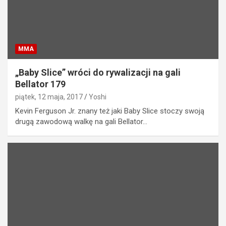
MMA
„Baby Slice” wróci do rywalizacji na gali
Bellator 179
piątek, 12 maja, 2017
Yoshi
Kevin Ferguson Jr. znany też jaki Baby Slice stoczy swoją
drugą zawodową walkę na gali Bellator…