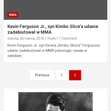
MMA
Kevin Ferguson Jr., syn Kimbo Slice’a udanie
zadebiutował w MMA
sobota, 26 marca, 2016
Yoshi
1 Comment
Kevin Ferguson Jr., syn Kevina „Kimbo Slice’a” Fergusona
udanie zadebiutował w MMA pokonując rywala w
zaledwie…
Stronicowanie
Previous
1
2
wpisów