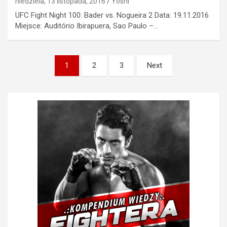
niedziela, 13 listopada, 2016
Yoshi
UFC Fight Night 100: Bader vs. Nogueira 2 Data: 19.11.2016
Miejsce: Auditório Ibirapuera, Sao Paulo –…
Stronicowanie
1
2
3
Next
wpisów