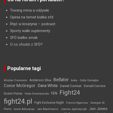
Trening mma a odżywki
Opinia na temat białka sfd
Rtęć w kreatynie
– podcast
Sporty walki suplementy
SFD białko smak
O co chodzi z SFD?
Popularne tagi
Bellator
Anderson Silva
Alistair Overeem
boks
Colby Covington
Conor McGregor
Dana White
Daniel Cormier
Donald Cerrone
Fight24
FEN
Dustin Poirier
Fedor Emelianenko
fight24.pl
Fight Exclusive Night
Francis Ngannou
Georges St.
Jon Jones
Jan Błachowicz
Pierre
Israel Adesanya
Joanna Jędrzejczyk