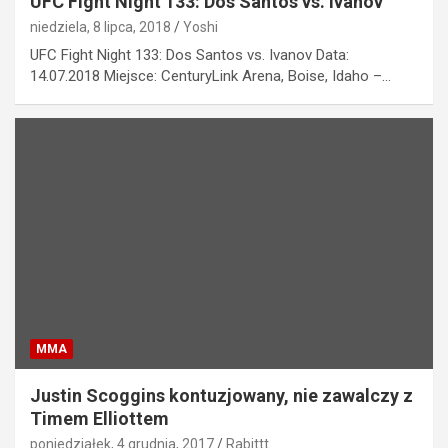
UFC Fight Night 133: Dos Santos vs. Ivanov
niedziela, 8 lipca, 2018
Yoshi
UFC Fight Night 133: Dos Santos vs. Ivanov Data:
14.07.2018 Miejsce: CenturyLink Arena, Boise, Idaho –…
MMA
Justin Scoggins kontuzjowany, nie zawalczy z
Timem Elliottem
poniedziałek, 4 grudnia, 2017
Rabittt