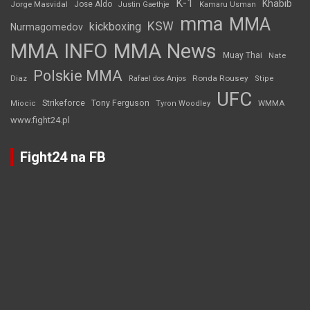
K-1
Khabib
Jorge Masvidal
Jose Aldo
Justin Gaethje
Kamaru Usman
mma
MMA
KSW
kickboxing
Nurmagomedov
MMA INFO
MMA News
Muay Thai
Nate
Polskie MMA
Diaz
Ronda Rousey
Rafael dos Anjos
Stipe
UFC
Strikeforce
Tony Ferguson
WMMA
Miocic
Tyron Woodley
www.fight24.pl
Fight24 na FB