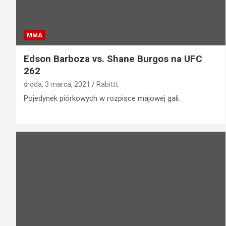
MMA
Edson Barboza vs. Shane Burgos na UFC
262
środa, 3 marca, 2021
Rabittt
Pojedynek piórkowych w rozpisce majowej gali.