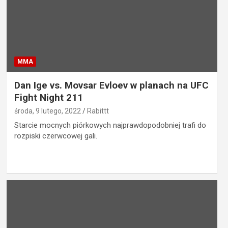
MMA
Dan Ige vs. Movsar Evloev w planach na UFC
Fight Night 211
środa, 9 lutego, 2022
Rabittt
Starcie mocnych piórkowych najprawdopodobniej trafi do
rozpiski czerwcowej gali.