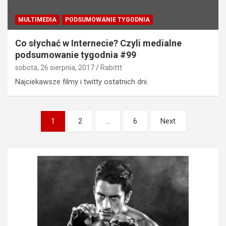
MULTIMEDIA
PODSUMOWANIE TYGODNIA
Co słychać w Internecie? Czyli medialne
podsumowanie tygodnia #99
sobota, 26 sierpnia, 2017
Rabittt
Najciekawsze filmy i twitty ostatnich dni.
Stronicowanie
1
2
…
6
Next
wpisów