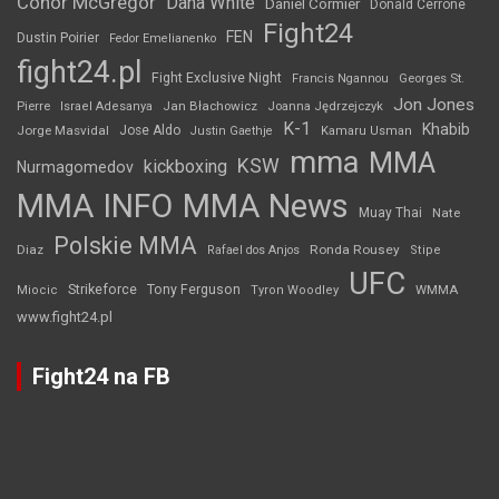
Conor McGregor
Dana White
Daniel Cormier
Donald Cerrone
Fight24
FEN
Dustin Poirier
Fedor Emelianenko
fight24.pl
Fight Exclusive Night
Francis Ngannou
Georges St.
Jon Jones
Jan Błachowicz
Pierre
Israel Adesanya
Joanna Jędrzejczyk
K-1
Khabib
Jorge Masvidal
Jose Aldo
Justin Gaethje
Kamaru Usman
mma
MMA
KSW
kickboxing
Nurmagomedov
MMA INFO
MMA News
Muay Thai
Nate
Polskie MMA
Diaz
Ronda Rousey
Rafael dos Anjos
Stipe
UFC
Strikeforce
Tony Ferguson
WMMA
Miocic
Tyron Woodley
www.fight24.pl
Fight24 na FB