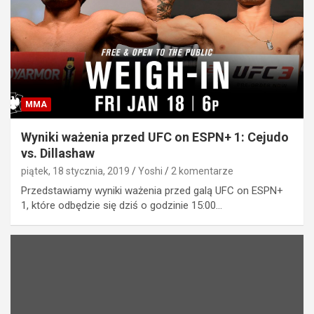
MMA
Wyniki ważenia przed UFC on ESPN+ 1: Cejudo
vs. Dillashaw
piątek, 18 stycznia, 2019
Yoshi
2 komentarze
Przedstawiamy wyniki ważenia przed galą UFC on ESPN+
1, które odbędzie się dziś o godzinie 15:00…