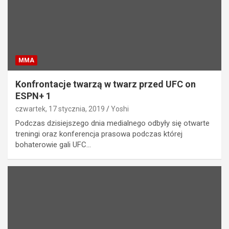
MMA
Konfrontacje twarzą w twarz przed UFC on
ESPN+ 1
czwartek, 17 stycznia, 2019
Yoshi
Podczas dzisiejszego dnia medialnego odbyły się otwarte
treningi oraz konferencja prasowa podczas której
bohaterowie gali UFC…