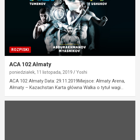
ROZPISKI
ACA 102 Ałmaty
poniedziałek, 11 listopada, 2019
Yoshi
ACA 102 Ałmaty Data: 29.11.2019Miejsce: Ałmaty Arena,
Ałmaty – Kazachstan Karta główna Walka o tytuł wagi…