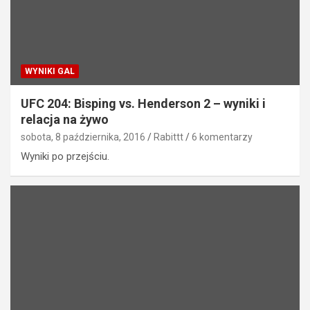
WYNIKI GAL
UFC 204: Bisping vs. Henderson 2 – wyniki i
relacja na żywo
sobota, 8 października, 2016
Rabittt
6 komentarzy
Wyniki po przejściu.