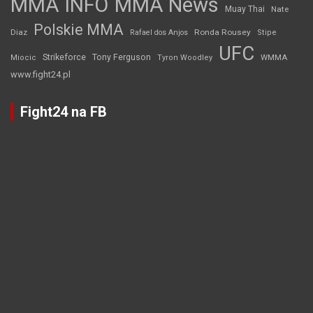
MMA INFO
MMA News
Muay Thai
Nate
Polskie MMA
Diaz
Ronda Rousey
Rafael dos Anjos
Stipe
UFC
Strikeforce
Tony Ferguson
WMMA
Miocic
Tyron Woodley
www.fight24.pl
Fight24 na FB