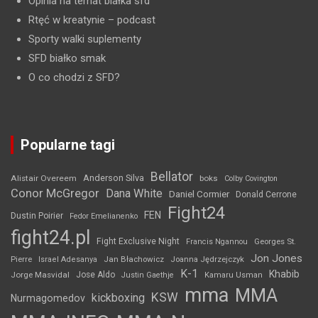
Opinia na temat białka sfd
Rtęć w kreatynie
– podcast
Sporty walki suplementy
SFD białko smak
O co chodzi z SFD?
Popularne tagi
Bellator
Anderson Silva
Alistair Overeem
boks
Colby Covington
Conor McGregor
Dana White
Daniel Cormier
Donald Cerrone
Fight24
FEN
Dustin Poirier
Fedor Emelianenko
fight24.pl
Fight Exclusive Night
Francis Ngannou
Georges St.
Jon Jones
Jan Błachowicz
Pierre
Israel Adesanya
Joanna Jędrzejczyk
K-1
Khabib
Jorge Masvidal
Jose Aldo
Justin Gaethje
Kamaru Usman
mma
MMA
KSW
kickboxing
Nurmagomedov