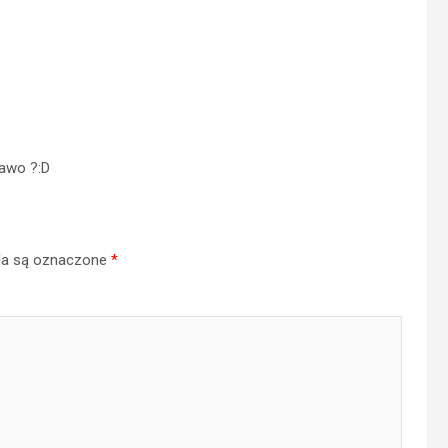
rawo ?:D
a są oznaczone
*