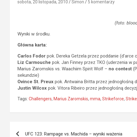
sobota, 20 listopada, 2010
Simon
5 komentarzy
(foto: blo
Wyniki w środku.
Główna karta:
Carlos Fodor
pok. Dereka Getzela przez poddanie (d’arce c
Liz Carmouche
pok. Jan Finney przez TKO (uderzenia w pa
Marius Zaromskis vs. Waachiim Spirit Wolf –
no contest
(P
sekundzie)
Ovince St. Preux
pok. Antwaina Britta przez jednogłośną d
Justin Wilcox
pok. Vitora Ribeiro przez jednogłośną decyzj
Tags:
Challengers
,
Marius Zaromskis
,
mma
,
Strikeforce
,
Strik
Nawigacja
UFC 123: Rampage vs. Machida – wyniki ważenia