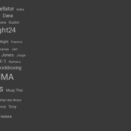
ellator
boks
Dana
rone
Dustin
ght24
 Night
Francis
Jan
esanya
 Jones
Jorge
K-1
Kamaru
kickboxing
MMA
s
Muay Thai
afael dos Anjos
orce
Tony
WMMA