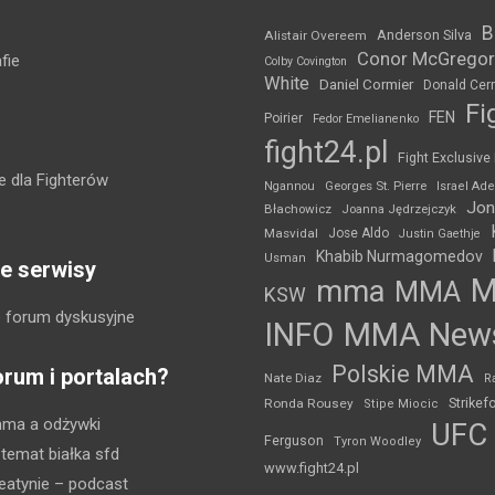
B
Anderson Silva
Alistair Overeem
Conor McGregor
fie
Colby Covington
White
Daniel Cormier
Donald Cer
Fi
FEN
Poirier
Fedor Emelianenko
fight24.pl
Fight Exclusive
 dla Fighterów
Ngannou
Georges St. Pierre
Israel Ad
Jon
Błachowicz
Joanna Jędrzejczyk
Masvidal
Jose Aldo
Justin Gaethje
Khabib Nurmagomedov
Usman
e serwisy
mma
MMA
KSW
 forum dyskusyjne
INFO
MMA New
Polskie MMA
orum i portalach?
Nate Diaz
R
Strikef
Ronda Rousey
Stipe Miocic
mma a odżywki
UFC
Ferguson
Tyron Woodley
 temat białka sfd
www.fight24.pl
eatynie
– podcast