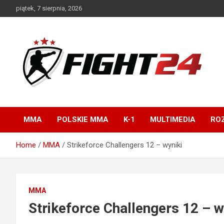
Skip
piątek, 7 sierpnia, 2026
to
content
Polski serwis informacyjny MMA i K-1
FIGHT24.PL – MMA i
K-1, UFC
MMA
POLSKIE MMA
K-1
MULTIMEDIA
ROZ
Home
MMA
Strikeforce Challengers 12 – wyniki
MMA
Strikeforce Challengers 12 – w