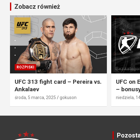
Zobacz również
ROZPISKI
Bez kategori
UFC 313 fight card – Pereira vs.
UFC on E
Ankalaev
– bonusy
środa, 5 marca, 2025
gokuson
niedziela, 1
Pozosta