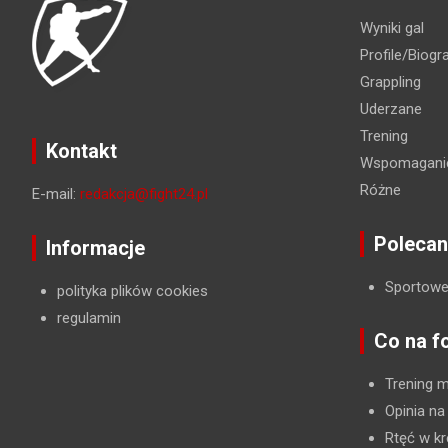
Wyniki gal
Profile/Biogra
Grappling
Uderzane
Trening
Kontakt
Wspomaganie
Różne
E-mail:
redakcja@fight24.pl
Polecan
Informacje
Sportowe
polityka plików cookies
regulamin
Co na f
Trening 
Opinia na
Rtęć w kr