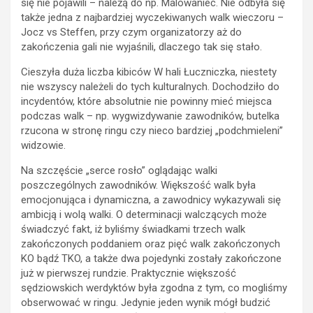
się nie pojawili – należą do np. Malowaniec. Nie odbyła się
także jedna z najbardziej wyczekiwanych walk wieczoru –
Jocz vs Steffen, przy czym organizatorzy aż do
zakończenia gali nie wyjaśnili, dlaczego tak się stało.
Cieszyła duża liczba kibiców W hali Łuczniczka, niestety
nie wszyscy należeli do tych kulturalnych. Dochodziło do
incydentów, które absolutnie nie powinny mieć miejsca
podczas walk – np. wygwizdywanie zawodników, butelka
rzucona w stronę ringu czy nieco bardziej „podchmieleni”
widzowie.
Na szczęście „serce rosło” oglądając walki
poszczególnych zawodników. Większość walk była
emocjonująca i dynamiczna, a zawodnicy wykazywali się
ambicją i wolą walki. O determinacji walczących może
świadczyć fakt, iż byliśmy świadkami trzech walk
zakończonych poddaniem oraz pięć walk zakończonych
KO bądź TKO, a także dwa pojedynki zostały zakończone
już w pierwszej rundzie. Praktycznie większość
sędziowskich werdyktów była zgodna z tym, co mogliśmy
obserwować w ringu. Jedynie jeden wynik mógł budzić