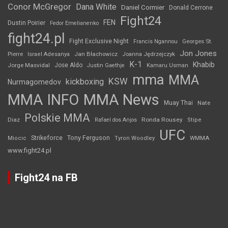
Conor McGregor
Dana White
Daniel Cormier
Donald Cerrone
Fight24
FEN
Dustin Poirier
Fedor Emelianenko
fight24.pl
Fight Exclusive Night
Francis Ngannou
Georges St.
Jon Jones
Jan Błachowicz
Pierre
Israel Adesanya
Joanna Jędrzejczyk
K-1
Khabib
Jorge Masvidal
Jose Aldo
Justin Gaethje
Kamaru Usman
mma
MMA
KSW
kickboxing
Nurmagomedov
MMA INFO
MMA News
Muay Thai
Nate
Polskie MMA
Diaz
Ronda Rousey
Rafael dos Anjos
Stipe
UFC
Strikeforce
Tony Ferguson
WMMA
Miocic
Tyron Woodley
www.fight24.pl
Fight24 na FB