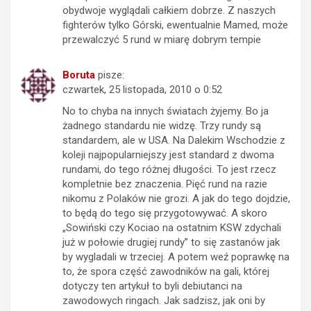
obydwoje wyglądali całkiem dobrze. Z naszych
fighterów tylko Górski, ewentualnie Mamed, może
przewalczyć 5 rund w miarę dobrym tempie
Boruta
pisze:
czwartek, 25 listopada, 2010 o 0:52
No to chyba na innych światach żyjemy. Bo ja
żadnego standardu nie widzę. Trzy rundy są
standardem, ale w USA. Na Dalekim Wschodzie z
koleji najpopularniejszy jest standard z dwoma
rundami, do tego różnej długości. To jest rzecz
kompletnie bez znaczenia. Pięć rund na razie
nikomu z Polaków nie grozi. A jak do tego dojdzie,
to będą do tego się przygotowywać. A skoro
„Sowiński czy Kociao na ostatnim KSW zdychali
już w połowie drugiej rundy” to się zastanów jak
by wygladali w trzeciej. A potem weź poprawkę na
to, że spora część zawodników na gali, której
dotyczy ten artykuł to byli debiutanci na
zawodowych ringach. Jak sadzisz, jak oni by