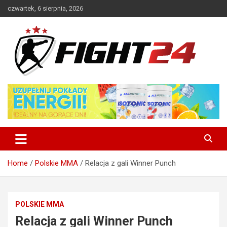
Skip
czwartek, 6 sierpnia, 2026
to
content
Polski serwis informacyjny MMA i K-1
FIGHT24.PL – MMA i K-1, UFC
Home
Polskie MMA
Relacja z gali Winner Punch
POLSKIE MMA
Relacja z gali Winner Punch