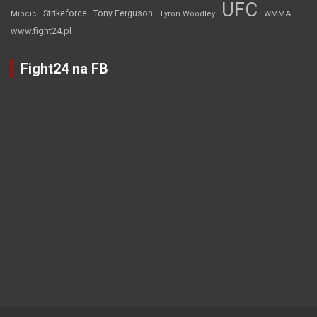
UFC
Strikeforce
Tony Ferguson
WMMA
Miocic
Tyron Woodley
www.fight24.pl
Fight24 na FB