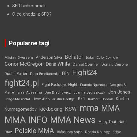
SFD białko smak
O co chodzi z SFD?
Popularne tagi
Bellator
Anderson Silva
Alistair Overeem
boks
Colby Covington
Conor McGregor
Dana White
Daniel Cormier
Donald Cerrone
Fight24
FEN
Dustin Poirier
Fedor Emelianenko
fight24.pl
Fight Exclusive Night
Francis Ngannou
Georges St.
Jon Jones
Jan Błachowicz
Pierre
Israel Adesanya
Joanna Jędrzejczyk
K-1
Khabib
Jorge Masvidal
Jose Aldo
Justin Gaethje
Kamaru Usman
mma
MMA
KSW
kickboxing
Nurmagomedov
MMA INFO
MMA News
Muay Thai
Nate
Polskie MMA
Diaz
Ronda Rousey
Rafael dos Anjos
Stipe