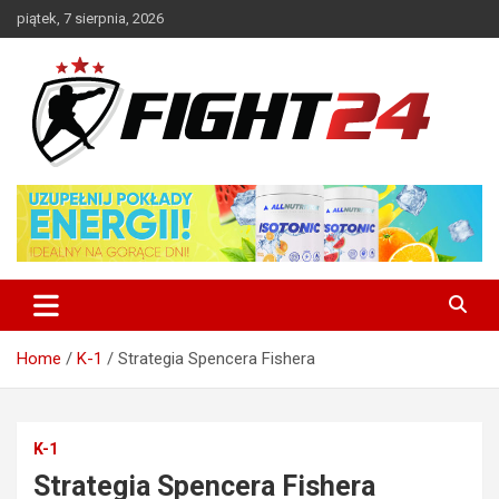
Skip
piątek, 7 sierpnia, 2026
to
content
Polski serwis informacyjny MMA i K-1
FIGHT24.PL – MMA i K-1, UFC
Home
K-1
Strategia Spencera Fishera
K-1
Strategia Spencera Fishera