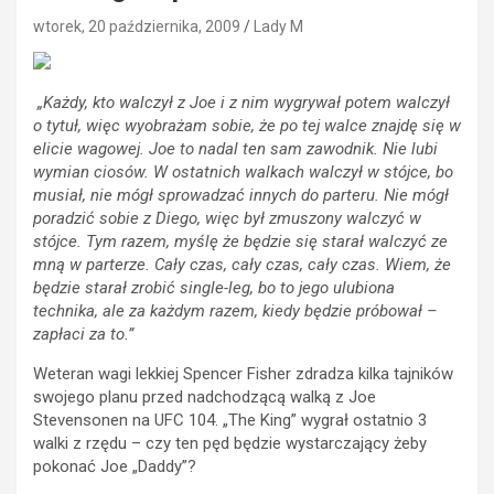
wtorek, 20 października, 2009
Lady M
„Każdy, kto walczył z Joe i z nim wygrywał potem walczył
o tytuł, więc wyobrażam sobie, że po tej walce znajdę się w
elicie wagowej. Joe to nadal ten sam zawodnik. Nie lubi
wymian ciosów. W ostatnich walkach walczył w stójce, bo
musiał, nie mógł sprowadzać innych do parteru. Nie mógł
poradzić sobie z Diego, więc był zmuszony walczyć w
stójce. Tym razem, myślę że będzie się starał walczyć ze
mną w parterze. Cały czas, cały czas, cały czas. Wiem, że
będzie starał zrobić single-leg, bo to jego ulubiona
technika, ale za każdym razem, kiedy będzie próbował –
zapłaci za to.”
Weteran wagi lekkiej Spencer Fisher zdradza kilka tajników
swojego planu przed nadchodzącą walką z Joe
Stevensonen na UFC 104. „The King” wygrał ostatnio 3
walki z rzędu – czy ten pęd będzie wystarczający żeby
pokonać Joe „Daddy”?