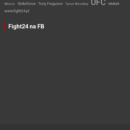
UFC
Strikeforce
Tony Ferguson
WMMA
Miocic
Tyron Woodley
www.fight24.pl
Fight24 na FB