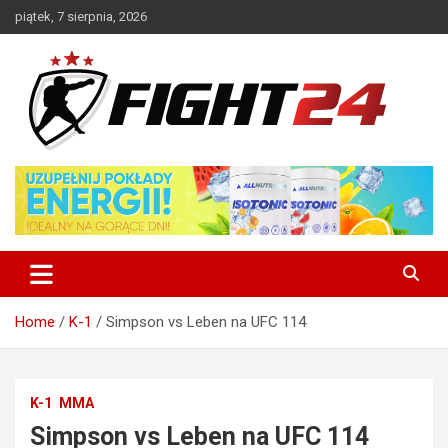
Skip
piątek, 7 sierpnia, 2026
to
content
Polski serwis informacyjny MMA i K-1
FIGHT24.PL – MMA i K-1, UFC
Home
K-1
Simpson vs Leben na UFC 114
K-1
MMA
Simpson vs Leben na UFC 114