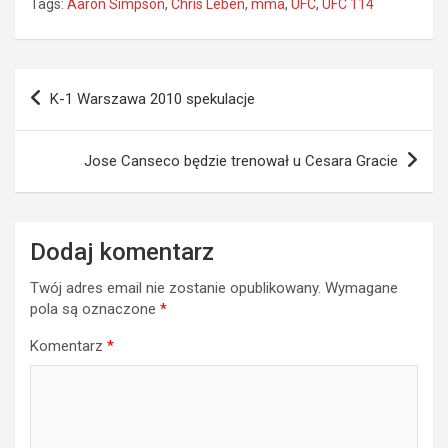
Tags:
Aaron Simpson
,
Chris Leben
,
mma
,
UFC
,
UFC 114
Nawigacja
K-1 Warszawa 2010 spekulacje
wpisu
Jose Canseco będzie trenował u Cesara Gracie
Dodaj komentarz
Twój adres email nie zostanie opublikowany.
Wymagane
pola są oznaczone
*
Komentarz
*