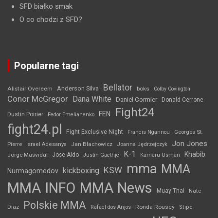
SFD białko smak
O co chodzi z SFD?
Popularne tagi
Bellator
Anderson Silva
Alistair Overeem
boks
Colby Covington
Conor McGregor
Dana White
Daniel Cormier
Donald Cerrone
Fight24
FEN
Dustin Poirier
Fedor Emelianenko
fight24.pl
Fight Exclusive Night
Francis Ngannou
Georges St.
Jon Jones
Jan Błachowicz
Pierre
Israel Adesanya
Joanna Jędrzejczyk
K-1
Khabib
Jorge Masvidal
Jose Aldo
Justin Gaethje
Kamaru Usman
mma
MMA
KSW
kickboxing
Nurmagomedov
MMA INFO
MMA News
Muay Thai
Nate
Polskie MMA
Diaz
Ronda Rousey
Rafael dos Anjos
Stipe