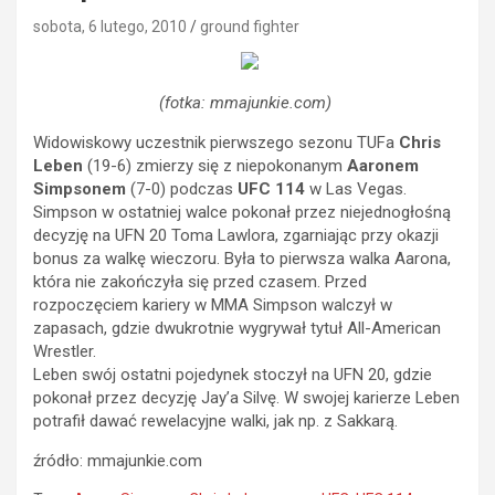
sobota, 6 lutego, 2010
ground fighter
(fotka: mmajunkie.com)
Widowiskowy uczestnik pierwszego sezonu TUFa
Chris
Leben
(19-6) zmierzy się z niepokonanym
Aaronem
Simpsonem
(7-0) podczas
UFC 114
w Las Vegas.
Simpson w ostatniej walce pokonał przez niejednogłośną
decyzję na UFN 20 Toma Lawlora, zgarniając przy okazji
bonus za walkę wieczoru. Była to pierwsza walka Aarona,
która nie zakończyła się przed czasem. Przed
rozpoczęciem kariery w MMA Simpson walczył w
zapasach, gdzie dwukrotnie wygrywał tytuł All-American
Wrestler.
Leben swój ostatni pojedynek stoczył na UFN 20, gdzie
pokonał przez decyzję Jay’a Silvę. W swojej karierze Leben
potrafił dawać rewelacyjne walki, jak np. z Sakkarą.
źródło: mmajunkie.com