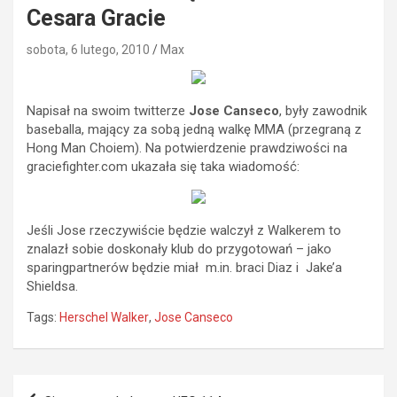
Cesara Gracie
sobota, 6 lutego, 2010
Max
Napisał na swoim twitterze
Jose Canseco
, były zawodnik
baseballa, mający za sobą jedną walkę MMA (przegraną z
Hong Man Choiem). Na potwierdzenie prawdziwości na
graciefighter.com ukazała się taka wiadomość:
Jeśli Jose rzeczywiście będzie walczył z Walkerem to
znalazł sobie doskonały klub do przygotowań – jako
sparingpartnerów będzie miał m.in. braci Diaz i Jake’a
Shieldsa.
Tags:
Herschel Walker
,
Jose Canseco
Nawigacja