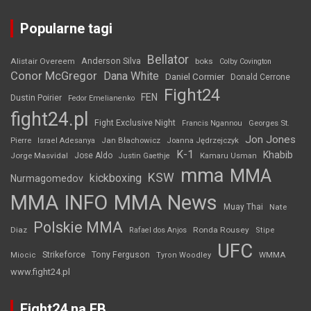
Popularne tagi
Bellator
Anderson Silva
Alistair Overeem
boks
Colby Covington
Conor McGregor
Dana White
Daniel Cormier
Donald Cerrone
Fight24
FEN
Dustin Poirier
Fedor Emelianenko
fight24.pl
Fight Exclusive Night
Francis Ngannou
Georges St.
Jon Jones
Jan Błachowicz
Pierre
Israel Adesanya
Joanna Jędrzejczyk
K-1
Khabib
Jorge Masvidal
Jose Aldo
Justin Gaethje
Kamaru Usman
mma
MMA
KSW
kickboxing
Nurmagomedov
MMA INFO
MMA News
Muay Thai
Nate
Polskie MMA
Diaz
Ronda Rousey
Rafael dos Anjos
Stipe
UFC
Strikeforce
Tony Ferguson
WMMA
Miocic
Tyron Woodley
www.fight24.pl
Fight24 na FB