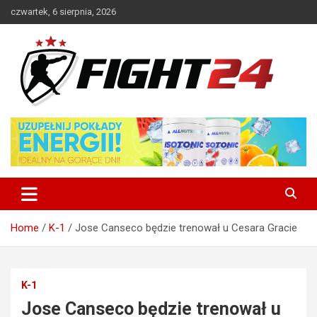
Skip
czwartek, 6 sierpnia, 2026
to
content
Polski serwis informacyjny MMA i K-1
FIGHT24.PL – MMA i K-1, UFC
Home
K-1
Jose Canseco będzie trenował u Cesara Gracie
K-1
Jose Canseco będzie trenował u