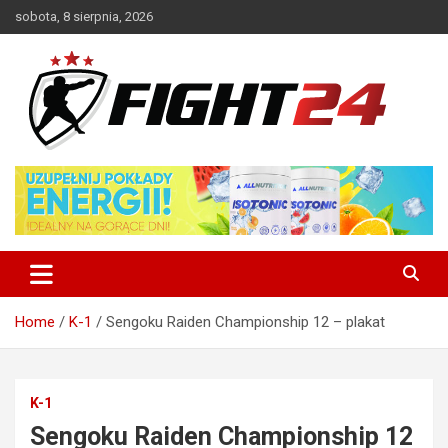
Skip
sobota, 8 sierpnia, 2026
to
content
Polski serwis informacyjny MMA i K-1
FIGHT24.PL – MMA i K-1, UFC
Home
K-1
Sengoku Raiden Championship 12 – plakat
K-1
Sengoku Raiden Championship 12