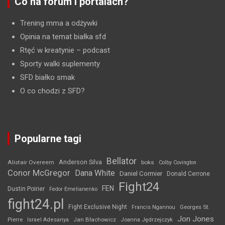
Co na forum i portalach?
Trening mma a odżywki
Opinia na temat białka sfd
Rtęć w kreatynie
– podcast
Sporty walki suplementy
SFD białko smak
O co chodzi z SFD?
Popularne tagi
Bellator
Anderson Silva
Alistair Overeem
boks
Colby Covington
Conor McGregor
Dana White
Daniel Cormier
Donald Cerrone
Fight24
FEN
Dustin Poirier
Fedor Emelianenko
fight24.pl
Fight Exclusive Night
Francis Ngannou
Georges St.
Jon Jones
Jan Błachowicz
Pierre
Israel Adesanya
Joanna Jędrzejczyk