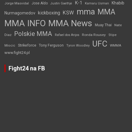
K-1
Khabib
Jorge Masvidal
Jose Aldo
Justin Gaethje
Kamaru Usman
mma
MMA
KSW
kickboxing
Nurmagomedov
MMA INFO
MMA News
Muay Thai
Nate
Polskie MMA
Diaz
Ronda Rousey
Rafael dos Anjos
Stipe
UFC
Strikeforce
Tony Ferguson
WMMA
Miocic
Tyron Woodley
www.fight24.pl
Fight24 na FB