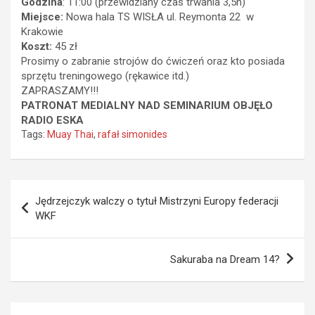
Godzina
: 11:00 (przewidziany czas trwania 3,5h)
Miejsce:
Nowa hala TS WISŁA ul. Reymonta 22 w
Krakowie
Koszt:
45 zł
Prosimy o zabranie strojów do ćwiczeń oraz kto posiada
sprzętu treningowego (rękawice itd.)
ZAPRASZAMY!!!
PATRONAT MEDIALNY NAD SEMINARIUM OBJĘŁO
RADIO ESKA
Tags:
Muay Thai
,
rafał simonides
Nawigacja
Jędrzejczyk walczy o tytuł Mistrzyni Europy federacji
wpisu
WKF
Sakuraba na Dream 14?