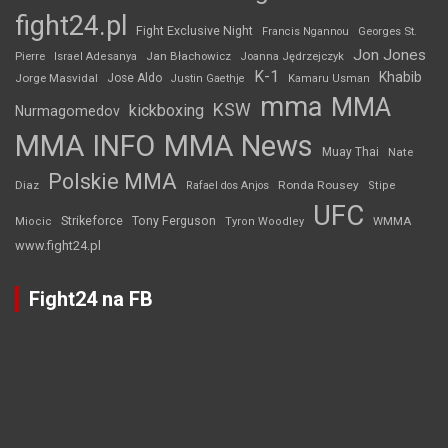
fight24.pl
Fight Exclusive Night
Francis Ngannou
Georges St.
Jon Jones
Jan Błachowicz
Pierre
Israel Adesanya
Joanna Jędrzejczyk
K-1
Khabib
Jorge Masvidal
Jose Aldo
Justin Gaethje
Kamaru Usman
mma
MMA
KSW
kickboxing
Nurmagomedov
MMA INFO
MMA News
Muay Thai
Nate
Polskie MMA
Diaz
Ronda Rousey
Rafael dos Anjos
Stipe
UFC
Strikeforce
Tony Ferguson
WMMA
Miocic
Tyron Woodley
www.fight24.pl
Fight24 na FB