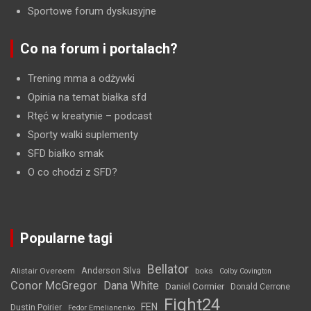
Sportowe forum dyskusyjne
Co na forum i portalach?
Trening mma a odżywki
Opinia na temat białka sfd
Rtęć w kreatynie
– podcast
Sporty walki suplementy
SFD białko smak
O co chodzi z SFD?
Popularne tagi
Bellator
Anderson Silva
Alistair Overeem
boks
Colby Covington
Conor McGregor
Dana White
Daniel Cormier
Donald Cerrone
Fight24
FEN
Dustin Poirier
Fedor Emelianenko