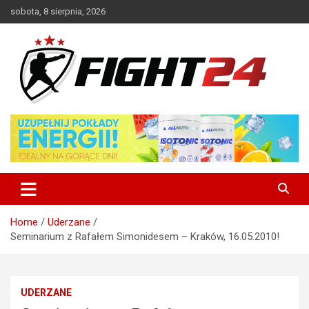
Skip
sobota, 8 sierpnia, 2026
to
content
Polski serwis informacyjny MMA i K-1
FIGHT24.PL – MMA i K-1, UFC
Home
Uderzane
Seminarium z Rafałem Simonidesem – Kraków, 16.05.2010!
UDERZANE