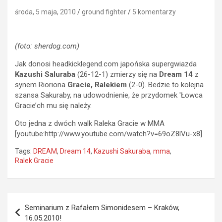
środa, 5 maja, 2010
ground fighter
5 komentarzy
(foto: sherdog.com)
Jak donosi headkicklegend.com japońska supergwiazda
Kazushi Saluraba
(26-12-1) zmierzy się na
Dream 14
z
synem Rioriona
Gracie, Ralekiem
(2-0). Bedzie to kolejna
szansa Sakuraby, na udowodnienie, że przydomek 'Łowca
Gracie’ch mu się należy.
Oto jedna z dwóch walk Raleka Gracie w MMA
[youtube:http://www.youtube.com/watch?v=69oZ8lVu-x8]
Tags:
DREAM
,
Dream 14
,
Kazushi Sakuraba
,
mma
,
Ralek Gracie
Nawigacja
Seminarium z Rafałem Simonidesem – Kraków,
wpisu
16.05.2010!