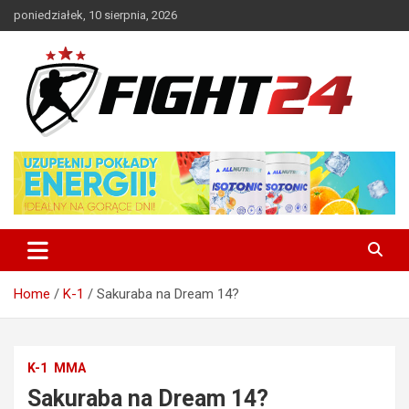
Skip
poniedziałek, 10 sierpnia, 2026
to
content
Polski serwis informacyjny MMA i K-1
FIGHT24.PL – MMA i K-1, UFC
Home
K-1
Sakuraba na Dream 14?
K-1
MMA
Sakuraba na Dream 14?