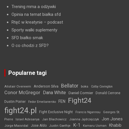
Trening mma a odżywki
Opinia na temat białka sfd
Rtęć w kreatynie
– podcast
Sporty walki suplementy
SFD białko smak
O co chodzi z SFD?
Popularne tagi
Bellator
Anderson Silva
Alistair Overeem
boks
Colby Covington
Conor McGregor
Dana White
Daniel Cormier
Donald Cerrone
Fight24
FEN
Dustin Poirier
Fedor Emelianenko
fight24.pl
Fight Exclusive Night
Francis Ngannou
Georges St.
Jon Jones
Jan Błachowicz
Pierre
Israel Adesanya
Joanna Jędrzejczyk
K-1
Khabib
Jorge Masvidal
Jose Aldo
Justin Gaethje
Kamaru Usman