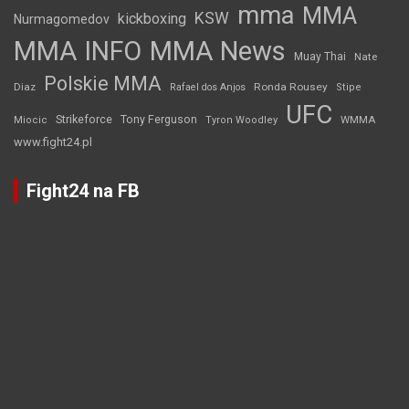
mma
MMA
KSW
kickboxing
Nurmagomedov
MMA INFO
MMA News
Muay Thai
Nate
Polskie MMA
Diaz
Ronda Rousey
Rafael dos Anjos
Stipe
UFC
Strikeforce
Tony Ferguson
WMMA
Miocic
Tyron Woodley
www.fight24.pl
Fight24 na FB