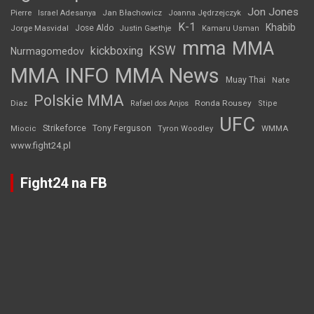
Jon Jones
Jan Błachowicz
Pierre
Israel Adesanya
Joanna Jędrzejczyk
K-1
Khabib
Jorge Masvidal
Jose Aldo
Justin Gaethje
Kamaru Usman
mma
MMA
KSW
kickboxing
Nurmagomedov
MMA INFO
MMA News
Muay Thai
Nate
Polskie MMA
Diaz
Ronda Rousey
Rafael dos Anjos
Stipe
UFC
Strikeforce
Tony Ferguson
WMMA
Miocic
Tyron Woodley
www.fight24.pl
Fight24 na FB