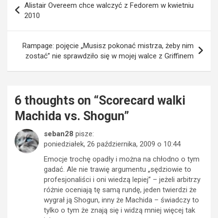
Alistair Overeem chce walczyć z Fedorem w kwietniu
wpisu
2010
Rampage: pojęcie „Musisz pokonać mistrza, żeby nim
zostać” nie sprawdziło się w mojej walce z Griffinem
6 thoughts on “
Scorecard walki
Machida vs. Shogun
”
seban28
pisze:
poniedziałek, 26 października, 2009 o 10:44
Emocje trochę opadły i można na chłodno o tym
gadać. Ale nie trawię argumentu „sędziowie to
profesjonaliści i oni wiedzą lepiej” – jeżeli arbitrzy
różnie oceniają tę samą rundę, jeden twierdzi że
wygrał ją Shogun, inny że Machida – świadczy to
tylko o tym że znają się i widzą mniej więcej tak