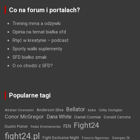
Co na forum i portalach?
Trening mma a odżywki
Opinia na temat białka sfd
Rtęć w kreatynie
– podcast
Sporty walki suplementy
SFD białko smak
O co chodzi z SFD?
Popularne tagi
Bellator
Anderson Silva
Alistair Overeem
boks
Colby Covington
Conor McGregor
Dana White
Daniel Cormier
Donald Cerrone
Fight24
FEN
Dustin Poirier
Fedor Emelianenko
fight24.pl
Fight Exclusive Night
Francis Ngannou
Georges St.