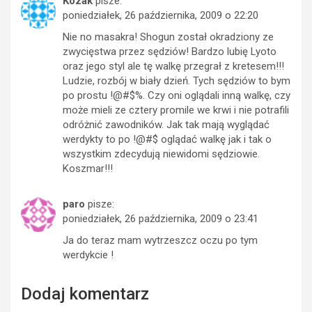
Kozak
pisze:
poniedziałek, 26 października, 2009 o 22:20
Nie no masakra! Shogun został okradziony ze
zwycięstwa przez sędziów! Bardzo lubię Lyoto
oraz jego styl ale tę walkę przegrał z kretesem!!!
Ludzie, rozbój w biały dzień. Tych sędziów to bym
po prostu !@#$%. Czy oni oglądali inną walkę, czy
może mieli ze cztery promile we krwi i nie potrafili
odróżnić zawodników. Jak tak mają wyglądać
werdykty to po !@#$ oglądać walkę jak i tak o
wszystkim zdecydują niewidomi sędziowie.
Koszmar!!!
paro
pisze:
poniedziałek, 26 października, 2009 o 23:41
Ja do teraz mam wytrzeszcz oczu po tym
werdykcie !
Dodaj komentarz