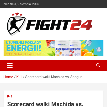
Skip
niedziela, 9 sierpnia, 2026
to
content
Polski serwis informacyjny MMA i K-1
FIGHT24.PL – MMA i K-1, UFC
Home
K-1
Scorecard walki Machida vs. Shogun
K-1
Scorecard walki Machida vs.