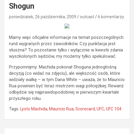
Shogun
poniedziałek, 26 października, 2009
outcast
6 komentarzy
Mamy więc oficjalne informacje na temat poszczególnych
rund wygranych przez zawodników. Czy punktacja jest
słuszna? To pozostanie tylko i wyłącznie w kwestii zdania
wyszkolonych sędziów, my możemy tylko spekulować.
Przypomnijmy: Machida pokonał Shoguna jednogłośną
decyzją (co widać na zdjęciu), ale większość osób, które
widziały walkę – w tym Dana White – uważa, że to Mauricio
Rua powinien być teraz mistrzem wagi półciężkiej. Rewanż
odbędzie się najprawdopodobniej w pierwszym kwartale
przyszłego roku.
Tags:
Lyoto Machida
,
Mauricio Rua
,
Scorecard
,
UFC
,
UFC 104
Nawigacja