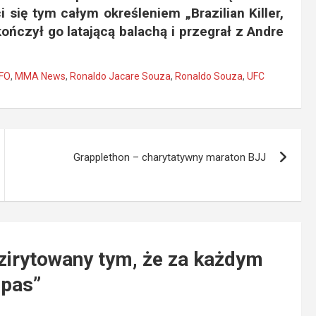
 się tym całym określeniem „Brazilian Killer,
ończył go latającą balachą i przegrał z Andre
FO
,
MMA News
,
Ronaldo Jacare Souza
,
Ronaldo Souza
,
UFC
Grapplethon – charytatywny maraton BJJ
zirytowany tym, że za każdym
 pas
”