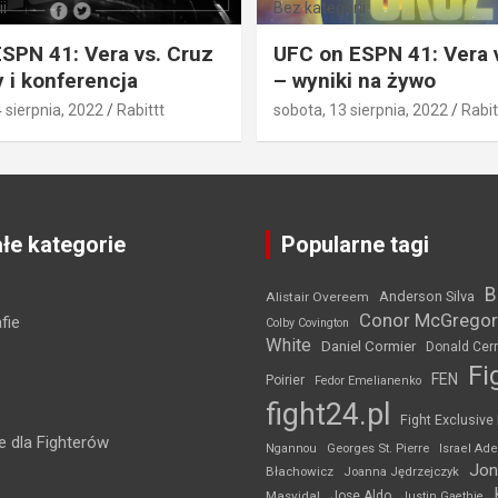
i
Bez kategorii
SPN 41: Vera vs. Cruz
UFC on ESPN 41: Vera 
 i konferencja
– wyniki na żywo
4 sierpnia, 2022
Rabittt
sobota, 13 sierpnia, 2022
Rabit
łe kategorie
Popularne tagi
B
Anderson Silva
Alistair Overeem
Conor McGregor
fie
Colby Covington
White
Daniel Cormier
Donald Cer
Fi
FEN
Poirier
Fedor Emelianenko
fight24.pl
Fight Exclusive
 dla Fighterów
Ngannou
Georges St. Pierre
Israel Ad
Jon
Błachowicz
Joanna Jędrzejczyk
Masvidal
Jose Aldo
Justin Gaethje