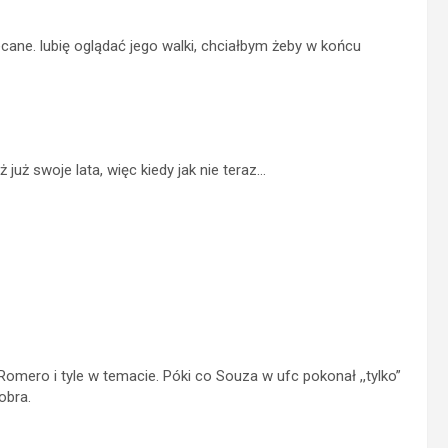
iecane. lubię oglądać jego walki, chciałbym żeby w końcu
już swoje lata, więc kiedy jak nie teraz…
mero i tyle w temacie. Póki co Souza w ufc pokonał ,,tylko”
obra.