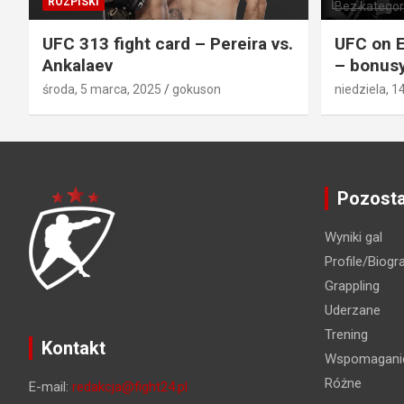
ROZPISKI
Bez kategori
UFC 313 fight card – Pereira vs.
UFC on E
Ankalaev
– bonusy
środa, 5 marca, 2025
gokuson
niedziela, 1
Pozosta
Wyniki gal
Profile/Biogra
Grappling
Uderzane
Trening
Kontakt
Wspomaganie
Różne
E-mail:
redakcja@fight24.pl