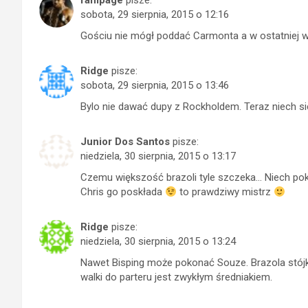
rampage
pisze:
sobota, 29 sierpnia, 2015 o 12:16
Gościu nie mógł poddać Carmonta a w ostatniej w
Ridge
pisze:
sobota, 29 sierpnia, 2015 o 13:46
Bylo nie dawać dupy z Rockholdem. Teraz niech sie
Junior Dos Santos
pisze:
niedziela, 30 sierpnia, 2015 o 13:17
Czemu większość brazoli tyle szczeka… Niech p
Chris go poskłada
to prawdziwy mistrz
Ridge
pisze:
niedziela, 30 sierpnia, 2015 o 13:24
Nawet Bisping może pokonać Souze. Brazola stójk
walki do parteru jest zwykłym średniakiem.