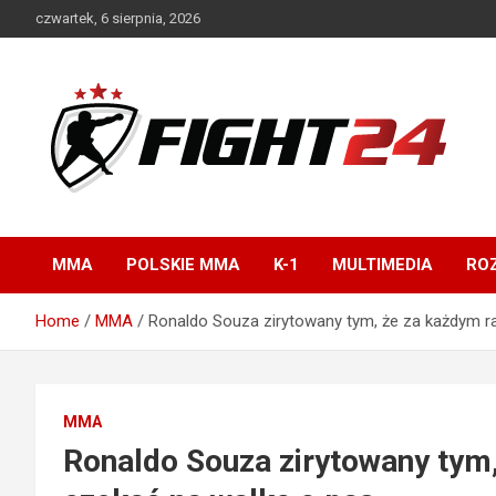
Skip
czwartek, 6 sierpnia, 2026
to
content
Polski serwis informacyjny MMA i K-1
FIGHT24.PL – MMA i
K-1, UFC
MMA
POLSKIE MMA
K-1
MULTIMEDIA
ROZ
Home
MMA
Ronaldo Souza zirytowany tym, że za każdym r
MMA
Ronaldo Souza zirytowany tym