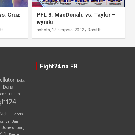
Bez kategorii
vs. Cruz
PFL 8: MacDonald vs. Taylor –
wyniki
tt
sobota, 13 sierpnia, 2022
Rabittt
Fight24 na FB
ellator
boks
Dana
rone
Dustin
ght24
 Night
Francis
Jan
esanya
 Jones
Jorge
K-1
Kamaru