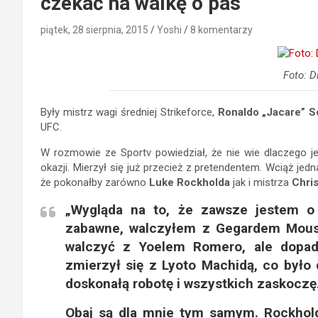
czekać na walkę o pas
piątek, 28 sierpnia, 2015
Yoshi
8 komentarzy
Foto: D
Były mistrz wagi średniej Strikeforce,
Ronaldo „Jacare” 
UFC.
W rozmowie ze Sportv powiedział, że nie wie dlaczego jes
okazji. Mierzył się już przecież z pretendentem. Wciąż jed
że pokonałby zarówno
Luke Rockholda
jak i mistrza
Chri
„Wygląda na to, że zawsze jestem o
zabawne, walczyłem z Gegardem Mousas
walczyć z Yoelem Romero, ale dopadł
zmierzył się z Lyoto Machidą, co było 
doskonałą robotę i wszystkich zaskoczę
Obaj są dla mnie tym samym. Rockhold 