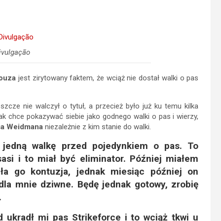
ivulgação
Souza
jest zirytowany faktem, że wciąż nie dostał walki o pas
zcze nie walczył o tytuł, a przecież było już ku temu kilka
nak chce pokazywać siebie jako godnego walki o pas i wierzy,
sa Weidmana
niezależnie z kim stanie do walki.
 jedną walkę przed pojedynkiem o pas. To
i i to miał być eliminator. Później miałem
a go kontuzja, jednak miesiąc później on
dla mnie dziwne. Będę jednak gotowy, zrobię
.
ukradł mi pas Strikeforce i to wciąż tkwi u