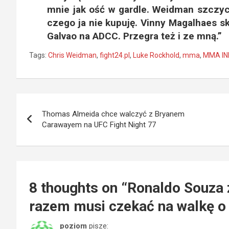
mnie jak ość w gardle. Weidman szczyci
czego ja nie kupuję. Vinny Magalhaes sk
Galvao na ADCC. Przegra też i ze mną.”
Tags:
Chris Weidman
,
fight24.pl
,
Luke Rockhold
,
mma
,
MMA IN
Nawigacja
Thomas Almeida chce walczyć z Bryanem
wpisu
Carawayem na UFC Fight Night 77
8 thoughts on “
Ronaldo Souza 
razem musi czekać na walkę o
poziom
pisze: