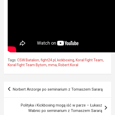
Tags:
CSW Batalion
,
fight24.pl
,
kickboxing
,
Koral Fight Team
,
Koral Fight Team Bytom
,
mma
,
Robert Koral
Nawigacja
Norbert Anzorge po seminarium z Tomaszem Sararą
wpisu
Polityka i Kickboxing mogą iść w parze – Łukasz
Wabnic po seminarium z Tomaszem Sararą