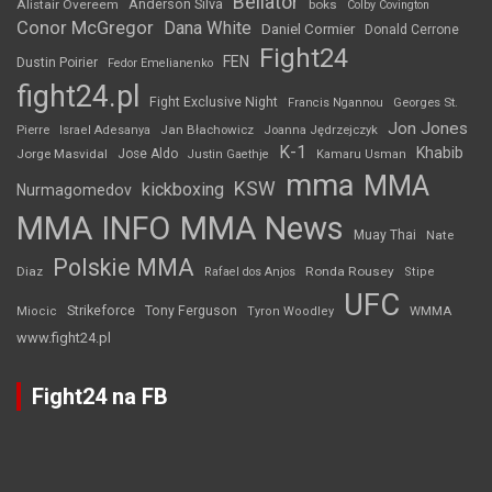
Bellator
Anderson Silva
Alistair Overeem
boks
Colby Covington
Conor McGregor
Dana White
Daniel Cormier
Donald Cerrone
Fight24
FEN
Dustin Poirier
Fedor Emelianenko
fight24.pl
Fight Exclusive Night
Francis Ngannou
Georges St.
Jon Jones
Jan Błachowicz
Pierre
Israel Adesanya
Joanna Jędrzejczyk
K-1
Khabib
Jorge Masvidal
Jose Aldo
Justin Gaethje
Kamaru Usman
mma
MMA
KSW
kickboxing
Nurmagomedov
MMA INFO
MMA News
Muay Thai
Nate
Polskie MMA
Diaz
Ronda Rousey
Rafael dos Anjos
Stipe
UFC
Strikeforce
Tony Ferguson
WMMA
Miocic
Tyron Woodley
www.fight24.pl
Fight24 na FB