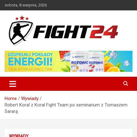
Skip
sobota, 8 sierpnia, 2026
to
content
Polski serwis informacyjny MMA i K-1
FIGHT24.PL – MMA i K-1, UFC
Home
Wywiady
Robert Koral z Koral Fight Team po seminarium z Tomaszem
Sararą
WYWIADY