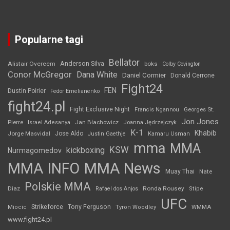
Popularne tagi
Bellator
Anderson Silva
Alistair Overeem
boks
Colby Covington
Conor McGregor
Dana White
Daniel Cormier
Donald Cerrone
Fight24
FEN
Dustin Poirier
Fedor Emelianenko
fight24.pl
Fight Exclusive Night
Francis Ngannou
Georges St.
Jon Jones
Jan Błachowicz
Pierre
Israel Adesanya
Joanna Jędrzejczyk
K-1
Khabib
Jorge Masvidal
Jose Aldo
Justin Gaethje
Kamaru Usman
mma
MMA
KSW
kickboxing
Nurmagomedov
MMA INFO
MMA News
Muay Thai
Nate
Polskie MMA
Diaz
Ronda Rousey
Rafael dos Anjos
Stipe
UFC
Strikeforce
Tony Ferguson
WMMA
Miocic
Tyron Woodley
www.fight24.pl