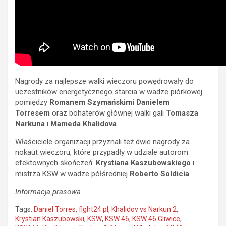
Nagrody za najlepsze walki wieczoru powędrowały do
uczestników energetycznego starcia w wadze piórkowej
pomiędzy
Romanem Szymańskim
i Danielem
Torresem
oraz bohaterów głównej walki gali
Tomasza
Narkuna
i
Mameda Khalidova
.
Właściciele organizacji przyznali też dwie nagrody za
nokaut wieczoru, które przypadły w udziale autorom
efektownych skończeń:
Krystiana Kaszubowskiego
i
mistrza KSW w wadze półśredniej
Roberto Soldicia
.
Informacja prasowa
Tags:
Daniel Torres
,
fight24.pl
,
Khalidov vs Narkun 2
,
Krystian Kaszubowski
,
KSW
,
KSW 46
,
KSW 46 Gliwice
,