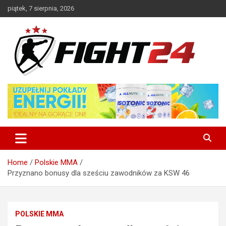
Skip
piątek, 7 sierpnia, 2026
to
content
Polski serwis informacyjny MMA i K-1
FIGHT24.PL – MMA i K-1, UFC
Home
Polskie MMA
Przyznano bonusy dla sześciu zawodników za KSW 46
POLSKIE MMA