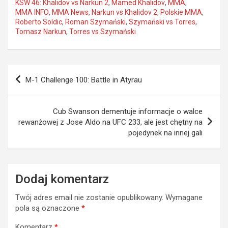
KSW 46: Khalidov vs Narkun 2
,
Mamed Khalidov
,
MMA
,
MMA INFO
,
MMA News
,
Narkun vs Khalidov 2
,
Polskie MMA
,
Roberto Soldic
,
Roman Szymański
,
Szymański vs Torres
,
Tomasz Narkun
,
Torres vs Szymański
Nawigacja
M-1 Challenge 100: Battle in Atyrau
wpisu
Cub Swanson dementuje informacje o walce
rewanżowej z Jose Aldo na UFC 233, ale jest chętny na
pojedynek na innej gali
Dodaj komentarz
Twój adres email nie zostanie opublikowany.
Wymagane
pola są oznaczone
*
Komentarz
*