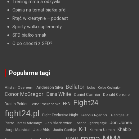
Trening mma a odżywki
Opinia na temat białka sfd
Rtęć w kreatynie
– podcast
Sporty walki suplementy
SFD białko smak
O co chodzi z SFD?
Popularne tagi
Bellator
Anderson Silva
Alistair Overeem
boks
Colby Covington
Conor McGregor
Dana White
Daniel Cormier
Donald Cerrone
Fight24
FEN
Dustin Poirier
Fedor Emelianenko
fight24.pl
Fight Exclusive Night
Francis Ngannou
Georges St.
Jon Jones
Jan Błachowicz
Pierre
Israel Adesanya
Joanna Jędrzejczyk
K-1
Khabib
Jorge Masvidal
Jose Aldo
Justin Gaethje
Kamaru Usman
mma
MMA