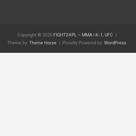
Copyright © 2026
FIGHT24.PL – MMA i K-1, UFC
Theme by:
Theme Horse
Proudly Powered by:
WordPress