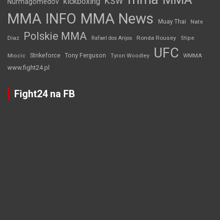
KSW
kickboxing
Nurmagomedov
MMA INFO
MMA News
Muay Thai
Nate
Polskie MMA
Diaz
Ronda Rousey
Rafael dos Anjos
Stipe
UFC
Strikeforce
Tony Ferguson
WMMA
Miocic
Tyron Woodley
www.fight24.pl
Fight24 na FB