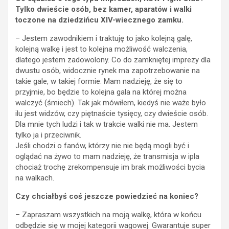
Tylko dwieście osób, bez kamer, aparatów i walki
toczone na dziedzińcu XIV-wiecznego zamku.
– Jestem zawodnikiem i traktuję to jako kolejną galę,
kolejną walkę i jest to kolejna możliwość walczenia,
dlatego jestem zadowolony. Co do zamkniętej imprezy dla
dwustu osób, widocznie rynek ma zapotrzebowanie na
takie gale, w takiej formie. Mam nadzieję, że się to
przyjmie, bo będzie to kolejna gala na której można
walczyć (śmiech). Tak jak mówiłem, kiedyś nie waże było
ilu jest widzów, czy piętnaście tysięcy, czy dwieście osób.
Dla mnie tych ludzi i tak w trakcie walki nie ma. Jestem
tylko ja i przeciwnik.
Jeśli chodzi o fanów, którzy nie nie będą mogli być i
oglądać na żywo to mam nadzieję, że transmisja w ipla
chociaż trochę zrekompensuje im brak możliwości bycia
na walkach.
Czy chciałbyś coś jeszcze powiedzieć na koniec?
– Zapraszam wszystkich na moją walkę, która w końcu
odbędzie się w mojej kategorii wagowej. Gwarantuje super