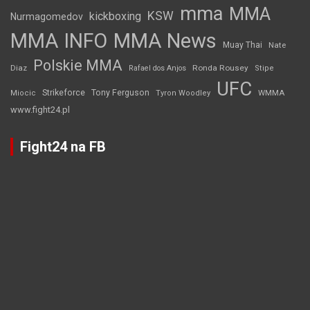
mma
MMA
KSW
kickboxing
Nurmagomedov
MMA INFO
MMA News
Muay Thai
Nate
Polskie MMA
Diaz
Ronda Rousey
Rafael dos Anjos
Stipe
UFC
Strikeforce
Tony Ferguson
WMMA
Miocic
Tyron Woodley
www.fight24.pl
Fight24 na FB