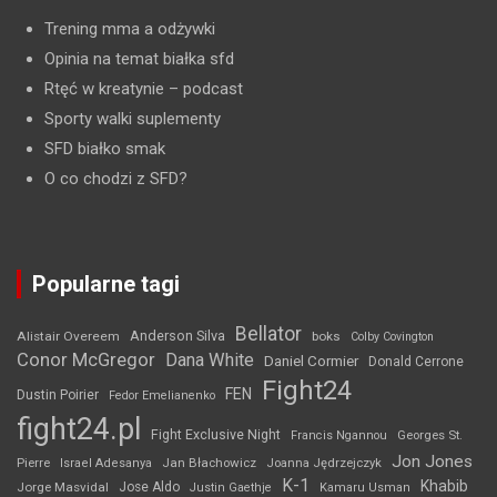
Trening mma a odżywki
Opinia na temat białka sfd
Rtęć w kreatynie
– podcast
Sporty walki suplementy
SFD białko smak
O co chodzi z SFD?
Popularne tagi
Bellator
Anderson Silva
Alistair Overeem
boks
Colby Covington
Conor McGregor
Dana White
Daniel Cormier
Donald Cerrone
Fight24
FEN
Dustin Poirier
Fedor Emelianenko
fight24.pl
Fight Exclusive Night
Francis Ngannou
Georges St.
Jon Jones
Jan Błachowicz
Pierre
Israel Adesanya
Joanna Jędrzejczyk
K-1
Khabib
Jorge Masvidal
Jose Aldo
Justin Gaethje
Kamaru Usman