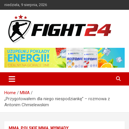
Skip
niedziela, 9 sierpnia, 2026
to
content
Polski serwis informacyjny MMA i K-1
FIGHT24.PL – MMA i K-1, UFC
Home
MMA
„Przygotowałem dla niego niespodziankę” – rozmowa z
Antonim Chmielewskim
MMA
POLSKIE MMA
WYWIADY