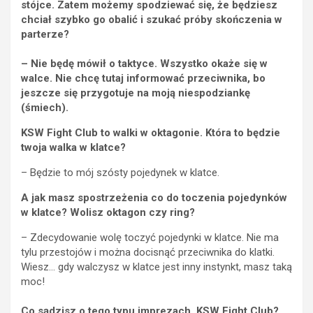
stójce. Zatem możemy spodziewać się, że będziesz
chciał szybko go obalić i szukać próby skończenia w
parterze?
– Nie będę mówił o taktyce. Wszystko okaże się w
walce. Nie chcę tutaj informować przeciwnika, bo
jeszcze się przygotuje na moją niespodziankę
(śmiech).
KSW Fight Club to walki w oktagonie. Która to będzie
twoja walka w klatce?
– Będzie to mój szósty pojedynek w klatce.
A jak masz spostrzeżenia co do toczenia pojedynków
w klatce? Wolisz oktagon czy ring?
– Zdecydowanie wolę toczyć pojedynki w klatce. Nie ma
tylu przestojów i można docisnąć przeciwnika do klatki.
Wiesz… gdy walczysz w klatce jest inny instynkt, masz taką
moc!
Co sądzisz o tego typu imprezach, KSW Fight Club?