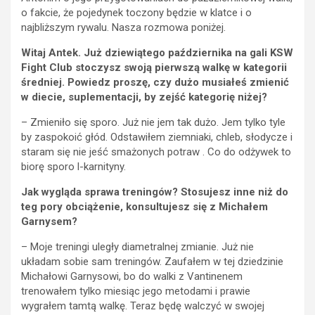
o fakcie, że pojedynek toczony będzie w klatce i o
najbliższym rywalu. Nasza rozmowa poniżej.
Witaj Antek. Już dziewiątego października na gali KSW
Fight Club stoczysz swoją pierwszą walkę w kategorii
średniej. Powiedz proszę, czy dużo musiałeś zmienić
w diecie, suplementacji, by zejść kategorię niżej?
– Zmieniło się sporo. Już nie jem tak dużo. Jem tylko tyle
by zaspokoić głód. Odstawiłem ziemniaki, chleb, słodycze i
staram się nie jeść smażonych potraw . Co do odżywek to
biorę sporo l-karnityny.
Jak wygląda sprawa treningów? Stosujesz inne niż do
teg pory obciążenie, konsultujesz się z Michałem
Garnysem?
– Moje treningi uległy diametralnej zmianie. Już nie
układam sobie sam treningów. Zaufałem w tej dziedzinie
Michałowi Garnysowi, bo do walki z Vantinenem
trenowałem tylko miesiąc jego metodami i prawie
wygrałem tamtą walkę. Teraz będę walczyć w swojej