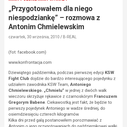
„Przygotowałem dla niego
niespodziankę” – rozmowa z
Antonim Chmielewskim
czwartek, 30 września, 2010
B-REAL
(fot. facebook.com)
www.konfrontacja.com
Dziewiątego października, podczas pierwszej edycji
KSW
Fight Club
dojdzie do bardzo interesującego pojedynku z
udziałem zawodnika KSW Team,
Antoniego
Chmielewskiego. „Chmielu”
w jednej z dwóch walk
wieczoru skrzyżuje rękawice z czarnoskórym
Francuzem
Gregorym Babene
. Ciekawostką jest fakt, że będzie to
pierwszy pojedynek Antoniego w wadze średniej, do
osiemdziesięciu czterech kilogramów.
Kilka dni przed galą postanowiłem porozmawiać z
Antonim o jego przygotowaniach do październikowej walki,