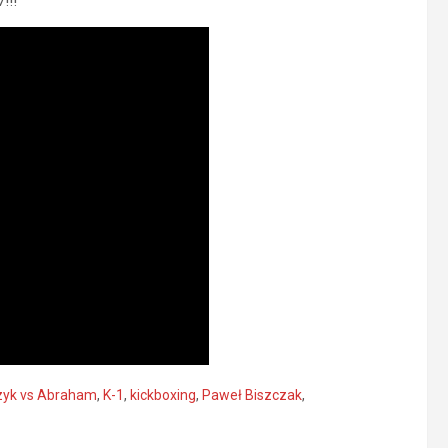
!!!
zyk vs Abraham
,
K-1
,
kickboxing
,
Paweł Biszczak
,