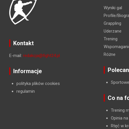
Wyniki gal
Profile/Biogra
Grappling
Uderzane
Trening
Kontakt
Wspomaganie
Różne
E-mail:
redakcja@fight24.pl
Polecan
Informacje
Sportowe
polityka plików cookies
regulamin
Co na f
Trening 
Opinia na
Rtęć w kr