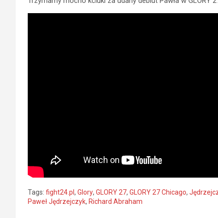
Trzymamy mocno kciuki za udany debiut Pawła w GLORY 27
Tags:
fight24.pl
,
Glory
,
GLORY 27
,
GLORY 27 Chicago
,
Jędrzejc
Paweł Jędrzejczyk
,
Richard Abraham