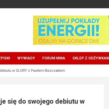
PISKI
WYWIADY
FORUM MMA
SKLEP Z ODŻYWKAM
 debiutu w GLORY z Pawłem Biszczakiem
e się do swojego debiutu w