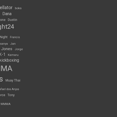
ellator
boks
Dana
rone
Dustin
ght24
 Night
Francis
Jan
esanya
 Jones
Jorge
K-1
Kamaru
kickboxing
MMA
s
Muay Thai
afael dos Anjos
orce
Tony
WMMA