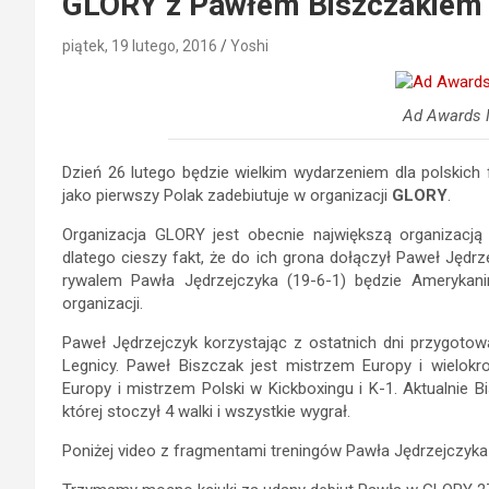
GLORY z Pawłem Biszczakiem
piątek, 19 lutego, 2016
Yoshi
Ad Awards 
Dzień 26 lutego będzie wielkim wydarzeniem dla polskich
jako pierwszy Polak zadebiutuje w organizacji
GLORY
.
Organizacja GLORY jest obecnie największą organizacją
dlatego cieszy fakt, że do ich grona dołączył Paweł Jędrz
rywalem Pawła Jędrzejczyka (19-6-1) będzie Amerykan
organizacji.
Paweł Jędrzejczyk korzystając z ostatnich dni przygoto
Legnicy. Paweł Biszczak jest mistrzem Europy i wielok
Europy i mistrzem Polski w Kickboxingu i K-1. Aktualnie B
której stoczył 4 walki i wszystkie wygrał.
Poniżej video z fragmentami treningów Pawła Jędrzejczyka