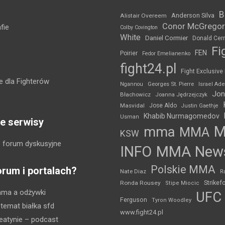
B
Anderson Silva
Alistair Overeem
Conor McGregor
fie
Colby Covington
White
Daniel Cormier
Donald Cer
Fi
FEN
Poirier
Fedor Emelianenko
fight24.pl
Fight Exclusive
 dla Fighterów
Ngannou
Georges St. Pierre
Israel Ad
Jon
Błachowicz
Joanna Jędrzejczyk
Masvidal
Jose Aldo
Justin Gaethje
Khabib Nurmagomedov
Usman
e serwisy
mma
MMA
KSW
 forum dyskusyjne
INFO
MMA New
Polskie MMA
orum i portalach?
Nate Diaz
R
Strikef
Ronda Rousey
Stipe Miocic
mma a odżywki
UFC
Ferguson
Tyron Woodley
 temat białka sfd
www.fight24.pl
eatynie
– podcast