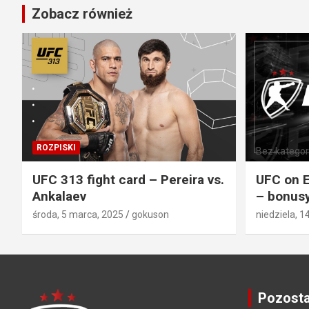
Zobacz również
ROZPISKI
Bez kategori
UFC 313 fight card – Pereira vs.
UFC on E
Ankalaev
– bonusy
środa, 5 marca, 2025
gokuson
niedziela, 1
Pozosta