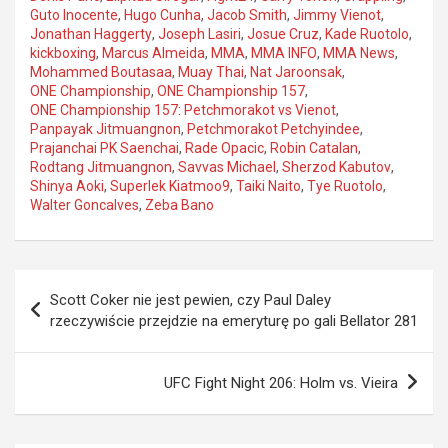
Guto Inocente
,
Hugo Cunha
,
Jacob Smith
,
Jimmy Vienot
,
Jonathan Haggerty
,
Joseph Lasiri
,
Josue Cruz
,
Kade Ruotolo
,
kickboxing
,
Marcus Almeida
,
MMA
,
MMA INFO
,
MMA News
,
Mohammed Boutasaa
,
Muay Thai
,
Nat Jaroonsak
,
ONE Championship
,
ONE Championship 157
,
ONE Championship 157: Petchmorakot vs Vienot
,
Panpayak Jitmuangnon
,
Petchmorakot Petchyindee
,
Prajanchai PK Saenchai
,
Rade Opacic
,
Robin Catalan
,
Rodtang Jitmuangnon
,
Savvas Michael
,
Sherzod Kabutov
,
Shinya Aoki
,
Superlek Kiatmoo9
,
Taiki Naito
,
Tye Ruotolo
,
Walter Goncalves
,
Zeba Bano
Nawigacja
Scott Coker nie jest pewien, czy Paul Daley
wpisu
rzeczywiście przejdzie na emeryturę po gali Bellator 281
UFC Fight Night 206: Holm vs. Vieira