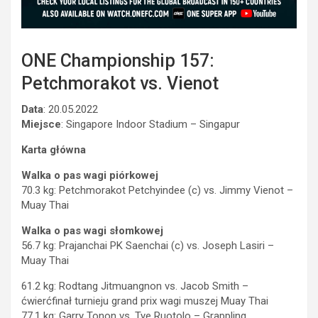
ONE Championship 157:
Petchmorakot vs. Vienot
Data
: 20.05.2022
Miejsce
: Singapore Indoor Stadium – Singapur
Karta główna
Walka o pas wagi piórkowej
70.3 kg: Petchmorakot Petchyindee (c) vs. Jimmy Vienot –
Muay Thai
Walka o pas wagi słomkowej
56.7 kg: Prajanchai PK Saenchai (c) vs. Joseph Lasiri –
Muay Thai
61.2 kg: Rodtang Jitmuangnon vs. Jacob Smith –
ćwierćfinał turnieju grand prix wagi muszej Muay Thai
77.1 kg: Garry Tonon vs. Tye Ruotolo – Grappling