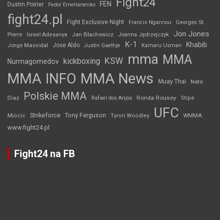
Fight24
FEN
Dustin Poirier
Fedor Emelianenko
fight24.pl
Fight Exclusive Night
Francis Ngannou
Georges St.
Jon Jones
Jan Błachowicz
Pierre
Israel Adesanya
Joanna Jędrzejczyk
K-1
Khabib
Jorge Masvidal
Jose Aldo
Justin Gaethje
Kamaru Usman
mma
MMA
KSW
kickboxing
Nurmagomedov
MMA INFO
MMA News
Muay Thai
Nate
Polskie MMA
Diaz
Ronda Rousey
Rafael dos Anjos
Stipe
UFC
Strikeforce
Tony Ferguson
WMMA
Miocic
Tyron Woodley
www.fight24.pl
Fight24 na FB