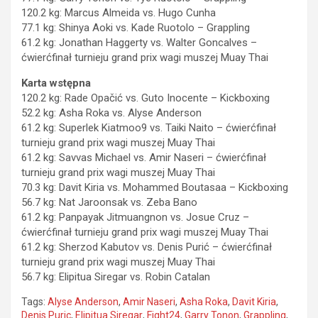
120.2 kg: Marcus Almeida vs. Hugo Cunha
77.1 kg: Shinya Aoki vs. Kade Ruotolo – Grappling
61.2 kg: Jonathan Haggerty vs. Walter Goncalves –
ćwierćfinał turnieju grand prix wagi muszej Muay Thai
Karta wstępna
120.2 kg: Rade Opačić vs. Guto Inocente – Kickboxing
52.2 kg: Asha Roka vs. Alyse Anderson
61.2 kg: Superlek Kiatmoo9 vs. Taiki Naito – ćwierćfinał
turnieju grand prix wagi muszej Muay Thai
61.2 kg: Savvas Michael vs. Amir Naseri – ćwierćfinał
turnieju grand prix wagi muszej Muay Thai
70.3 kg: Davit Kiria vs. Mohammed Boutasaa – Kickboxing
56.7 kg: Nat Jaroonsak vs. Zeba Bano
61.2 kg: Panpayak Jitmuangnon vs. Josue Cruz –
ćwierćfinał turnieju grand prix wagi muszej Muay Thai
61.2 kg: Sherzod Kabutov vs. Denis Purić – ćwierćfinał
turnieju grand prix wagi muszej Muay Thai
56.7 kg: Elipitua Siregar vs. Robin Catalan
Tags:
Alyse Anderson
,
Amir Naseri
,
Asha Roka
,
Davit Kiria
,
Denis Puric
,
Elipitua Siregar
,
Fight24
,
Garry Tonon
,
Grappling
,