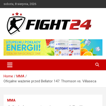
Skip
sobota, 8 sierpnia, 2026
to
content
Polski serwis informacyjny MMA i K-1
FIGHT24.PL – MMA i K-1, UFC
Home
MMA
Oficjalne ważenie przed Bellator 147: Thomson vs. Villaseca
MMA