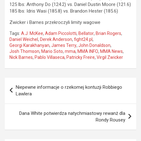
125 lbs: Anthony Do (124.2) vs. Daniel Dustin Moore (121.6)
185 lbs: Idris Wasi (185.8) vs. Brandon Hester (185.6)
Zwicker i Barnes przekroczyli limity wagowe
Tags:
A.J. McKee
,
Adam Piccolotti
,
Bellator
,
Brian Rogers
,
Daniel Weichel
,
Derek Anderson
,
fight24.pl
,
Georgi Karakhanyan
,
James Terry
,
John Donaldson
,
Josh Thomson
,
Mario Soto
,
mma
,
MMA INFO
,
MMA News
,
Nick Barnes
,
Pablo Villaseca
,
Patricky Freire
,
Virgil Zwicker
Nawigacja
Niepewne informacje o rzekomej kontuzji Robbiego
wpisu
Lawlera
Dana White potwierdza natychmiastowy rewanż dla
Rondy Rousey