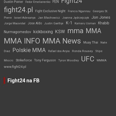
Fight24
FEN
Dustin Poirier
Fedor Emelianenko
fight24.pl
Fight Exclusive Night
Francis Ngannou
Georges St.
Jon Jones
Jan Błachowicz
Pierre
Israel Adesanya
Joanna Jędrzejczyk
K-1
Khabib
Jorge Masvidal
Jose Aldo
Justin Gaethje
Kamaru Usman
mma
MMA
KSW
kickboxing
Nurmagomedov
MMA INFO
MMA News
Muay Thai
Nate
Polskie MMA
Diaz
Ronda Rousey
Rafael dos Anjos
Stipe
UFC
Strikeforce
Tony Ferguson
WMMA
Miocic
Tyron Woodley
www.fight24.pl
Fight24 na FB