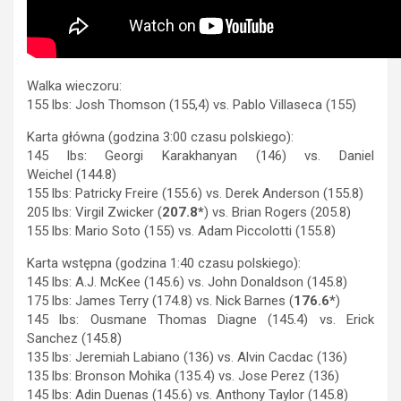
Walka wieczoru:
155 lbs: Josh Thomson (155,4) vs. Pablo Villaseca (155)
Karta główna (godzina 3:00 czasu polskiego):
145 lbs: Georgi Karakhanyan (146) vs. Daniel
Weichel (144.8)
155 lbs: Patricky Freire (155.6) vs. Derek Anderson (155.8)
205 lbs: Virgil Zwicker (
207.8*
) vs. Brian Rogers (205.8)
155 lbs: Mario Soto (155) vs. Adam Piccolotti (155.8)
Karta wstępna (godzina 1:40 czasu polskiego):
145 lbs: A.J. McKee (145.6) vs. John Donaldson (145.8)
175 lbs: James Terry (174.8) vs. Nick Barnes (
176.6*
)
145 lbs: Ousmane Thomas Diagne (145.4) vs. Erick
Sanchez (145.8)
135 lbs: Jeremiah Labiano (136) vs. Alvin Cacdac (136)
135 lbs: Bronson Mohika (135.4) vs. Jose Perez (136)
145 lbs: Adin Duenas (145.6) vs. Anthony Taylor (145.8)